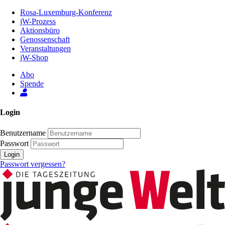
Zum
Rosa-Luxemburg-Konferenz
Inhalt
jW-Prozess
der
Aktionsbüro
Seite
Genossenschaft
Veranstaltungen
jW-Shop
Abo
Spende
Login
Benutzername
Passwort
Login
Passwort vergessen?