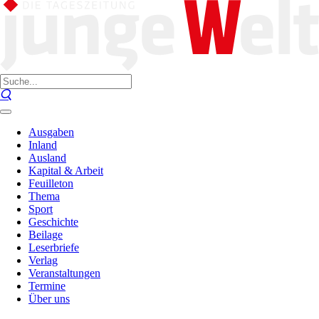
Ausgaben
Inland
Ausland
Kapital & Arbeit
Feuilleton
Thema
Sport
Geschichte
Beilage
Leserbriefe
Verlag
Veranstaltungen
Termine
Über uns