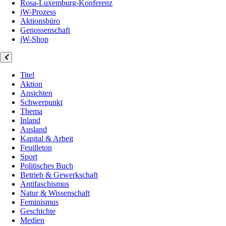
Rosa-Luxemburg-Konferenz
jW-Prozess
Aktionsbüro
Genossenschaft
jW-Shop
Titel
Aktion
Ansichten
Schwerpunkt
Thema
Inland
Ausland
Kapital & Arbeit
Feuilleton
Sport
Politisches Buch
Betrieb & Gewerkschaft
Antifaschismus
Natur & Wissenschaft
Feminismus
Geschichte
Medien