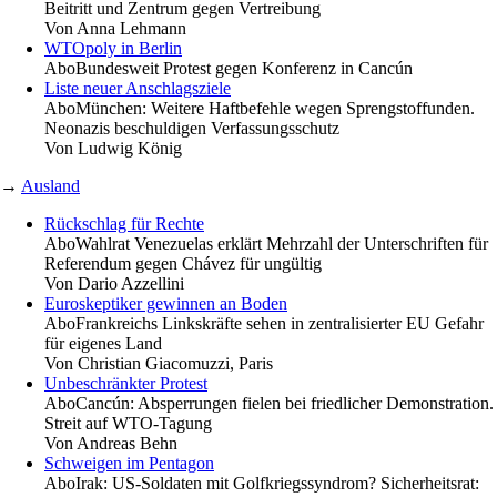
Beitritt und Zentrum gegen Vertreibung
Von
Anna Lehmann
WTOpoly in Berlin
Abo
Bundesweit Protest gegen Konferenz in Cancún
Liste neuer Anschlagsziele
Abo
München: Weitere Haftbefehle wegen Sprengstoffunden.
Neonazis beschuldigen Verfassungsschutz
Von
Ludwig König
→
Ausland
Rückschlag für Rechte
Abo
Wahlrat Venezuelas erklärt Mehrzahl der Unterschriften für
Referendum gegen Chávez für ungültig
Von
Dario Azzellini
Euroskeptiker gewinnen an Boden
Abo
Frankreichs Linkskräfte sehen in zentralisierter EU Gefahr
für eigenes Land
Von
Christian Giacomuzzi, Paris
Unbeschränkter Protest
Abo
Cancún: Absperrungen fielen bei friedlicher Demonstration.
Streit auf WTO-Tagung
Von
Andreas Behn
Schweigen im Pentagon
Abo
Irak: US-Soldaten mit Golfkriegssyndrom? Sicherheitsrat: