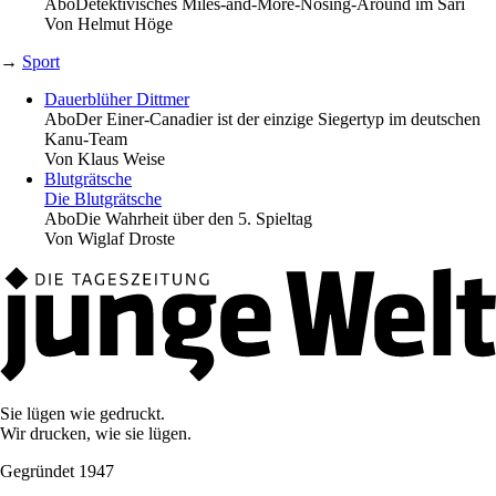
Abo
Detektivisches Miles-and-More-Nosing-Around im Sari
Von
Helmut Höge
→
Sport
Dauerblüher Dittmer
Abo
Der Einer-Canadier ist der einzige Siegertyp im deutschen
Kanu-Team
Von
Klaus Weise
Blutgrätsche
Die Blutgrätsche
Abo
Die Wahrheit über den 5. Spieltag
Von
Wiglaf Droste
Sie lügen wie gedruckt.
Wir drucken, wie sie lügen.
Gegründet 1947