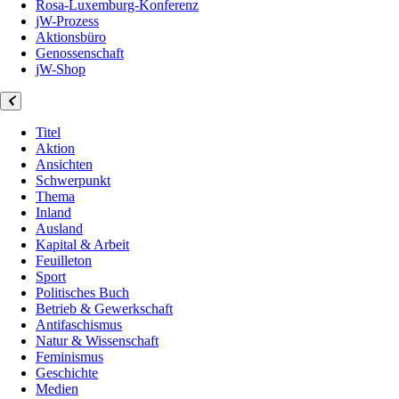
Rosa-Luxemburg-Konferenz
jW-Prozess
Aktionsbüro
Genossenschaft
jW-Shop
Titel
Aktion
Ansichten
Schwerpunkt
Thema
Inland
Ausland
Kapital & Arbeit
Feuilleton
Sport
Politisches Buch
Betrieb & Gewerkschaft
Antifaschismus
Natur & Wissenschaft
Feminismus
Geschichte
Medien