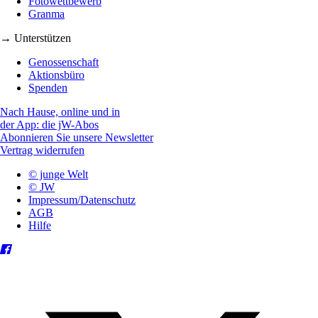
Fotowettbewerb
Granma
→ Unterstützen
Genossenschaft
Aktionsbüro
Spenden
Nach Hause, online und in
der App: die jW-Abos
Abonnieren Sie unsere Newsletter
Vertrag widerrufen
© junge Welt
© JW
Impressum/Datenschutz
AGB
Hilfe