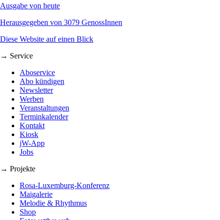
Ausgabe von heute
Herausgegeben von 3079 GenossInnen
Diese Website auf einen Blick
→ Service
Aboservice
Abo kündigen
Newsletter
Werben
Veranstaltungen
Terminkalender
Kontakt
Kiosk
jW-App
Jobs
→ Projekte
Rosa-Luxemburg-Konferenz
Maigalerie
Melodie & Rhythmus
Shop