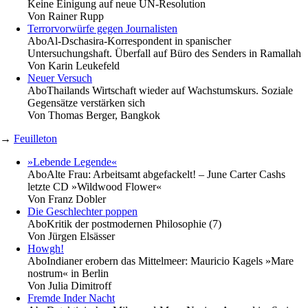
Keine Einigung auf neue UN-Resolution
Von
Rainer Rupp
Terrorvorwürfe gegen Journalisten
Abo
Al-Dschasira-Korrespondent in spanischer
Untersuchungshaft. Überfall auf Büro des Senders in Ramallah
Von
Karin Leukefeld
Neuer Versuch
Abo
Thailands Wirtschaft wieder auf Wachstumskurs. Soziale
Gegensätze verstärken sich
Von
Thomas Berger, Bangkok
→
Feuilleton
»Lebende Legende«
Abo
Alte Frau: Arbeitsamt abgefackelt! – June Carter Cashs
letzte CD »Wildwood Flower«
Von
Franz Dobler
Die Geschlechter poppen
Abo
Kritik der postmodernen Philosophie (7)
Von
Jürgen Elsässer
Howgh!
Abo
Indianer erobern das Mittelmeer: Mauricio Kagels »Mare
nostrum« in Berlin
Von
Julia Dimitroff
Fremde Inder Nacht