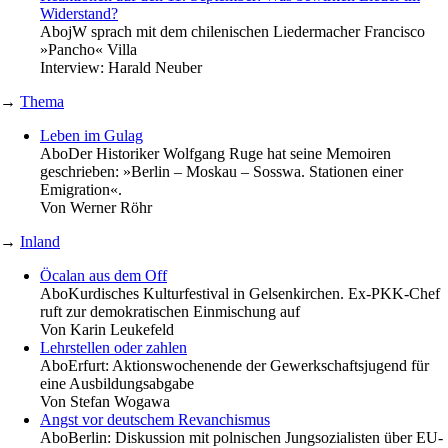
Widerstand?
Abo
jW sprach mit dem chilenischen Liedermacher Francisco
»Pancho« Villa
Interview:
Harald Neuber
→
Thema
Leben im Gulag
Abo
Der Historiker Wolfgang Ruge hat seine Memoiren
geschrieben: »Berlin – Moskau – Sosswa. Stationen einer
Emigration«.
Von
Werner Röhr
→
Inland
Öcalan aus dem Off
Abo
Kurdisches Kulturfestival in Gelsenkirchen. Ex-PKK-Chef
ruft zur demokratischen Einmischung auf
Von
Karin Leukefeld
Lehrstellen oder zahlen
Abo
Erfurt: Aktionswochenende der Gewerkschaftsjugend für
eine Ausbildungsabgabe
Von
Stefan Wogawa
Angst vor deutschem Revanchismus
Abo
Berlin: Diskussion mit polnischen Jungsozialisten über EU-