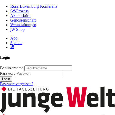
Zum
Rosa-Luxemburg-Konferenz
Inhalt
jW-Prozess
der
Aktionsbüro
Seite
Genossenschaft
Veranstaltungen
jW-Shop
Abo
Spende
Login
Benutzername
Passwort
Login
Passwort vergessen?