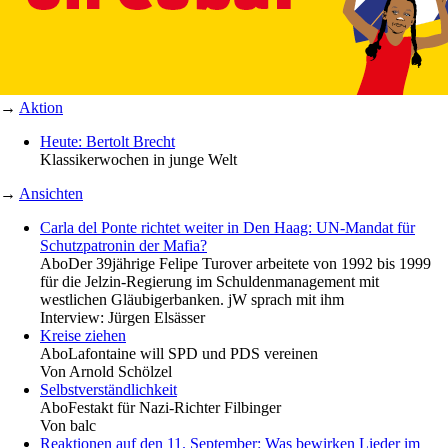
→
Aktion
Heute: Bertolt Brecht
Klassikerwochen in junge Welt
→
Ansichten
Carla del Ponte richtet weiter in Den Haag: UN-Mandat für
Schutzpatronin der Mafia?
Abo
Der 39jährige Felipe Turover arbeitete von 1992 bis 1999
für die Jelzin-Regierung im Schuldenmanagement mit
westlichen Gläubigerbanken. jW sprach mit ihm
Interview:
Jürgen Elsässer
Kreise ziehen
Abo
Lafontaine will SPD und PDS vereinen
Von
Arnold Schölzel
Selbstverständlichkeit
Abo
Festakt für Nazi-Richter Filbinger
Von
balc
Reaktionen auf den 11. September: Was bewirken Lieder im