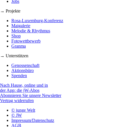
Jobs
→ Projekte
Rosa-Luxemburg-Konferenz
Maigalerie
Melodie & Rhythmus
Shop
Fotowettbewerb
Granma
→ Unterstützen
Genossenschaft
Aktionsbüro
Spenden
Nach Hause, online und in
der App: die jW-Abos
Abonnieren Sie unsere Newsletter
Vertrag widerrufen
© junge Welt
© JW
Impressum/Datenschutz
AGB