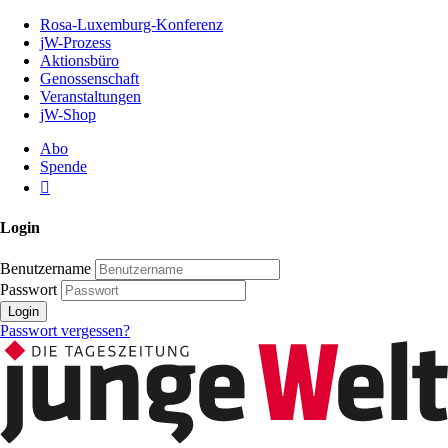
Zum
Rosa-Luxemburg-Konferenz
Inhalt
jW-Prozess
der
Aktionsbüro
Seite
Genossenschaft
Veranstaltungen
jW-Shop
Abo
Spende
Login
Benutzername
Passwort
Login
Passwort vergessen?