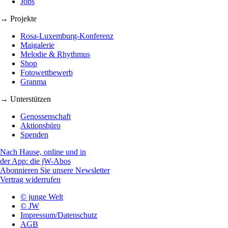
Jobs
→ Projekte
Rosa-Luxemburg-Konferenz
Maigalerie
Melodie & Rhythmus
Shop
Fotowettbewerb
Granma
→ Unterstützen
Genossenschaft
Aktionsbüro
Spenden
Nach Hause, online und in
der App: die jW-Abos
Abonnieren Sie unsere Newsletter
Vertrag widerrufen
© junge Welt
© JW
Impressum/Datenschutz
AGB