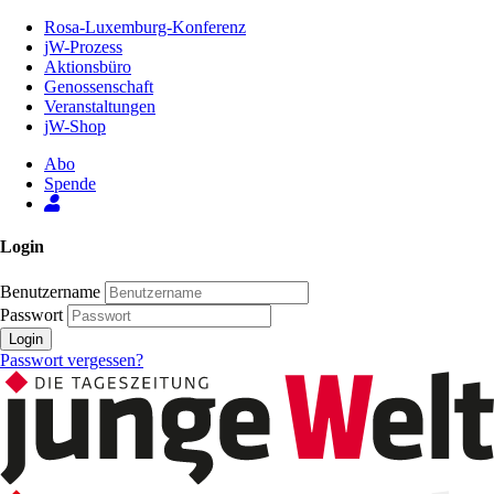
Zum
Rosa-Luxemburg-Konferenz
Inhalt
jW-Prozess
der
Aktionsbüro
Seite
Genossenschaft
Veranstaltungen
jW-Shop
Abo
Spende
Login
Benutzername
Passwort
Login
Passwort vergessen?