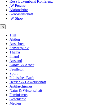
Rosa-Luxemburg-Konferenz
jW-Prozess
Aktionsbüro
Genossenschaft
jW-Shop
Titel
Aktion
Ansichten
Schwerpunkt
Thema
Inland
Ausland
Kapital & Arbeit
Feuilleton
Sport
Politisches Buch
Betrieb & Gewerkschaft
Antifaschismus
Natur & Wissenschaft
Feminismus
Geschichte
Medien