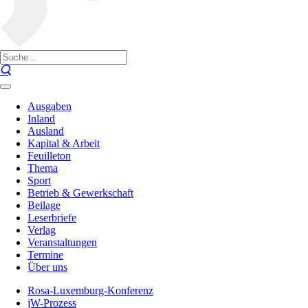
Ausgaben
Inland
Ausland
Kapital & Arbeit
Feuilleton
Thema
Sport
Betrieb & Gewerkschaft
Beilage
Leserbriefe
Verlag
Veranstaltungen
Termine
Über uns
Rosa-Luxemburg-Konferenz
jW-Prozess