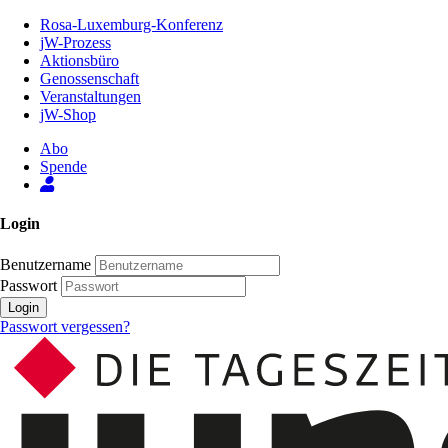
Zum
Rosa-Luxemburg-Konferenz
Inhalt
jW-Prozess
der
Aktionsbüro
Seite
Genossenschaft
Veranstaltungen
jW-Shop
Abo
Spende
Login
Benutzername
Passwort
Login
Passwort vergessen?