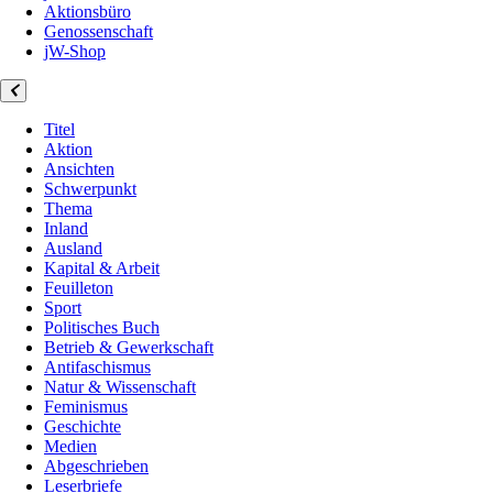
Aktionsbüro
Genossenschaft
jW-Shop
Titel
Aktion
Ansichten
Schwerpunkt
Thema
Inland
Ausland
Kapital & Arbeit
Feuilleton
Sport
Politisches Buch
Betrieb & Gewerkschaft
Antifaschismus
Natur & Wissenschaft
Feminismus
Geschichte
Medien
Abgeschrieben
Leserbriefe