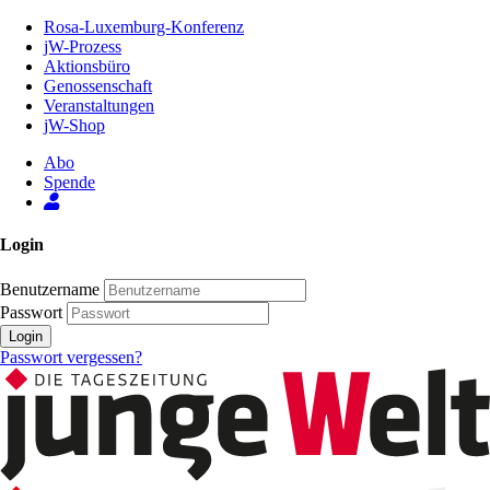
Zum
Rosa-Luxemburg-Konferenz
Inhalt
jW-Prozess
der
Aktionsbüro
Seite
Genossenschaft
Veranstaltungen
jW-Shop
Abo
Spende
Login
Benutzername
Passwort
Login
Passwort vergessen?