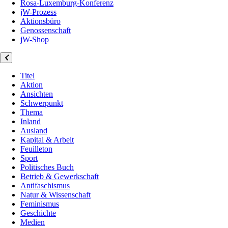
Rosa-Luxemburg-Konferenz
jW-Prozess
Aktionsbüro
Genossenschaft
jW-Shop
Titel
Aktion
Ansichten
Schwerpunkt
Thema
Inland
Ausland
Kapital & Arbeit
Feuilleton
Sport
Politisches Buch
Betrieb & Gewerkschaft
Antifaschismus
Natur & Wissenschaft
Feminismus
Geschichte
Medien