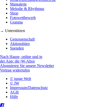
Maigalerie
Melodie & Rhythmus
Shop
Fotowettbewerb
Granma
→ Unterstützen
Genossenschaft
Aktionsbüro
Spenden
Nach Hause, online und in
der App: die jW-Abos
Abonnieren Sie unsere Newsletter
Vertrag widerrufen
© junge Welt
© JW
Impressum/Datenschutz
AGB
Hilfe