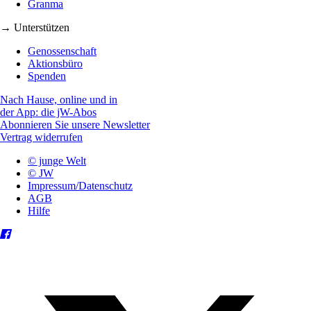
Granma
→ Unterstützen
Genossenschaft
Aktionsbüro
Spenden
Nach Hause, online und in
der App: die jW-Abos
Abonnieren Sie unsere Newsletter
Vertrag widerrufen
© junge Welt
© JW
Impressum/Datenschutz
AGB
Hilfe