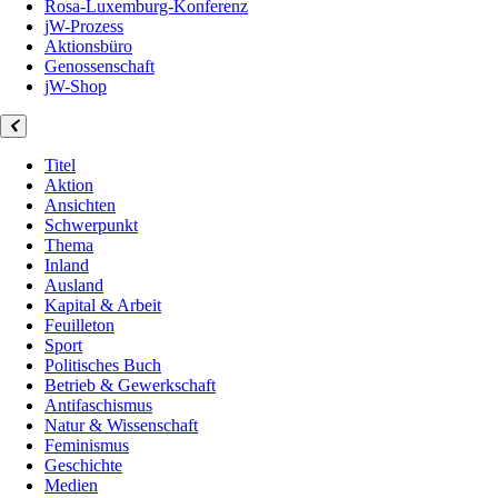
Rosa-Luxemburg-Konferenz
jW-Prozess
Aktionsbüro
Genossenschaft
jW-Shop
Titel
Aktion
Ansichten
Schwerpunkt
Thema
Inland
Ausland
Kapital & Arbeit
Feuilleton
Sport
Politisches Buch
Betrieb & Gewerkschaft
Antifaschismus
Natur & Wissenschaft
Feminismus
Geschichte
Medien