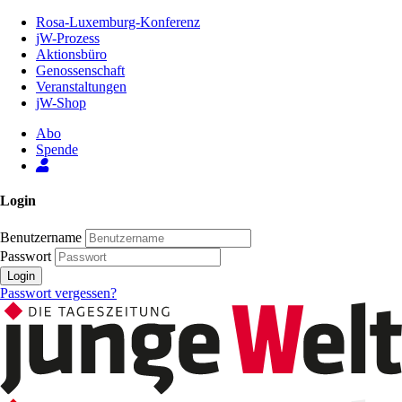
Zum
Rosa-Luxemburg-Konferenz
Inhalt
jW-Prozess
der
Aktionsbüro
Seite
Genossenschaft
Veranstaltungen
jW-Shop
Abo
Spende
Login
Benutzername
Passwort
Login
Passwort vergessen?