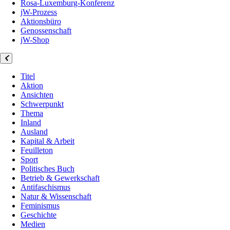
Rosa-Luxemburg-Konferenz
jW-Prozess
Aktionsbüro
Genossenschaft
jW-Shop
Titel
Aktion
Ansichten
Schwerpunkt
Thema
Inland
Ausland
Kapital & Arbeit
Feuilleton
Sport
Politisches Buch
Betrieb & Gewerkschaft
Antifaschismus
Natur & Wissenschaft
Feminismus
Geschichte
Medien