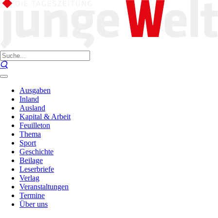
Ausgaben
Inland
Ausland
Kapital & Arbeit
Feuilleton
Thema
Sport
Geschichte
Beilage
Leserbriefe
Verlag
Veranstaltungen
Termine
Über uns