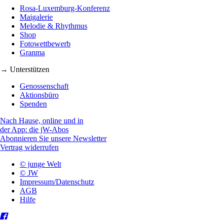
Rosa-Luxemburg-Konferenz
Maigalerie
Melodie & Rhythmus
Shop
Fotowettbewerb
Granma
→ Unterstützen
Genossenschaft
Aktionsbüro
Spenden
Nach Hause, online und in
der App: die jW-Abos
Abonnieren Sie unsere Newsletter
Vertrag widerrufen
© junge Welt
© JW
Impressum/Datenschutz
AGB
Hilfe