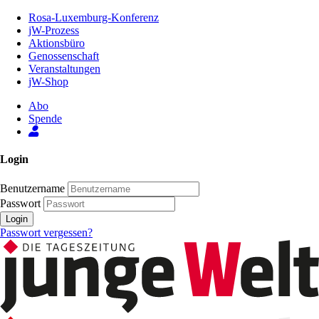
Zum
Rosa-Luxemburg-Konferenz
Inhalt
jW-Prozess
der
Aktionsbüro
Seite
Genossenschaft
Veranstaltungen
jW-Shop
Abo
Spende
Login
Benutzername
Passwort
Login
Passwort vergessen?