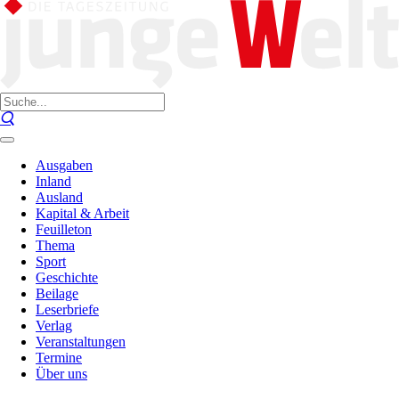
Ausgaben
Inland
Ausland
Kapital & Arbeit
Feuilleton
Thema
Sport
Geschichte
Beilage
Leserbriefe
Verlag
Veranstaltungen
Termine
Über uns