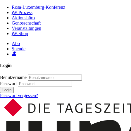
Zum
Rosa-Luxemburg-Konferenz
Inhalt
jW-Prozess
der
Aktionsbüro
Seite
Genossenschaft
Veranstaltungen
jW-Shop
Abo
Spende
Login
Benutzername
Passwort
Login
Passwort vergessen?