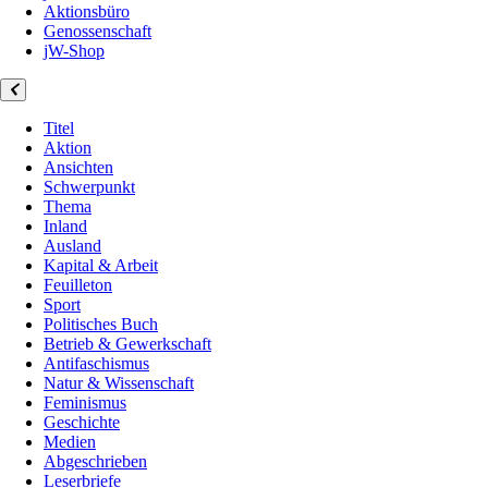
Aktionsbüro
Genossenschaft
jW-Shop
Titel
Aktion
Ansichten
Schwerpunkt
Thema
Inland
Ausland
Kapital & Arbeit
Feuilleton
Sport
Politisches Buch
Betrieb & Gewerkschaft
Antifaschismus
Natur & Wissenschaft
Feminismus
Geschichte
Medien
Abgeschrieben
Leserbriefe