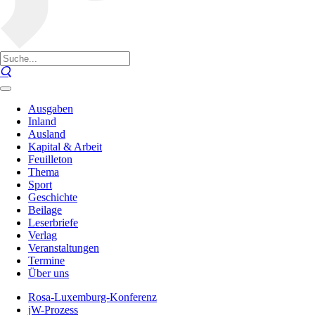
Ausgaben
Inland
Ausland
Kapital & Arbeit
Feuilleton
Thema
Sport
Geschichte
Beilage
Leserbriefe
Verlag
Veranstaltungen
Termine
Über uns
Rosa-Luxemburg-Konferenz
jW-Prozess