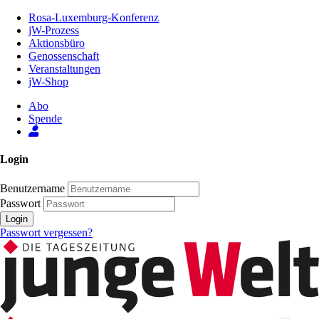
Zum
Rosa-Luxemburg-Konferenz
Inhalt
jW-Prozess
der
Aktionsbüro
Seite
Genossenschaft
Veranstaltungen
jW-Shop
Abo
Spende
Login
Benutzername
Passwort
Login
Passwort vergessen?