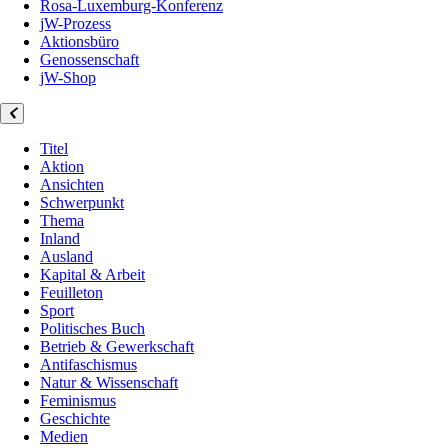
Rosa-Luxemburg-Konferenz
jW-Prozess
Aktionsbüro
Genossenschaft
jW-Shop
Titel
Aktion
Ansichten
Schwerpunkt
Thema
Inland
Ausland
Kapital & Arbeit
Feuilleton
Sport
Politisches Buch
Betrieb & Gewerkschaft
Antifaschismus
Natur & Wissenschaft
Feminismus
Geschichte
Medien