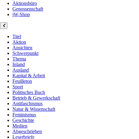
Aktionsbüro
Genossenschaft
jW-Shop
Titel
Aktion
Ansichten
Schwerpunkt
Thema
Inland
Ausland
Kapital & Arbeit
Feuilleton
Sport
Politisches Buch
Betrieb & Gewerkschaft
Antifaschismus
Natur & Wissenschaft
Feminismus
Geschichte
Medien
Abgeschrieben
Leserbriefe