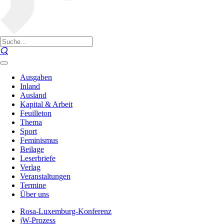
Ausgaben
Inland
Ausland
Kapital & Arbeit
Feuilleton
Thema
Sport
Feminismus
Beilage
Leserbriefe
Verlag
Veranstaltungen
Termine
Über uns
Rosa-Luxemburg-Konferenz
jW-Prozess