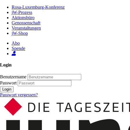
Zum
Rosa-Luxemburg-Konferenz
Inhalt
jW-Prozess
der
Aktionsbüro
Seite
Genossenschaft
Veranstaltungen
jW-Shop
Abo
Spende
Login
Benutzername
Passwort
Login
Passwort vergessen?