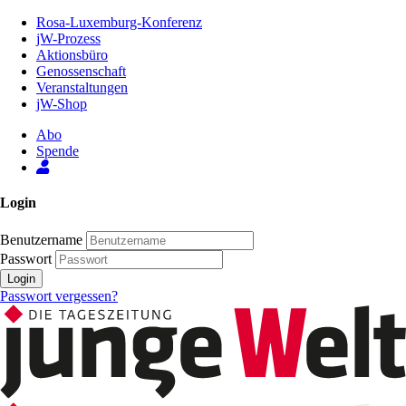
Zum
Rosa-Luxemburg-Konferenz
Inhalt
jW-Prozess
der
Aktionsbüro
Seite
Genossenschaft
Veranstaltungen
jW-Shop
Abo
Spende
Login
Benutzername
Passwort
Login
Passwort vergessen?