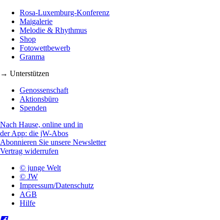
Rosa-Luxemburg-Konferenz
Maigalerie
Melodie & Rhythmus
Shop
Fotowettbewerb
Granma
→ Unterstützen
Genossenschaft
Aktionsbüro
Spenden
Nach Hause, online und in
der App: die jW-Abos
Abonnieren Sie unsere Newsletter
Vertrag widerrufen
© junge Welt
© JW
Impressum/Datenschutz
AGB
Hilfe