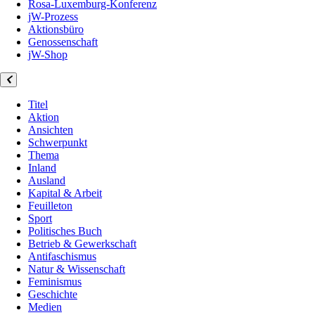
Rosa-Luxemburg-Konferenz
jW-Prozess
Aktionsbüro
Genossenschaft
jW-Shop
Titel
Aktion
Ansichten
Schwerpunkt
Thema
Inland
Ausland
Kapital & Arbeit
Feuilleton
Sport
Politisches Buch
Betrieb & Gewerkschaft
Antifaschismus
Natur & Wissenschaft
Feminismus
Geschichte
Medien