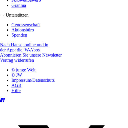
Fotowettbewerb
Granma
→ Unterstützen
Genossenschaft
Aktionsbüro
Spenden
Nach Hause, online und in
der App: die jW-Abos
Abonnieren Sie unsere Newsletter
Vertrag widerrufen
© junge Welt
© JW
Impressum/Datenschutz
AGB
Hilfe