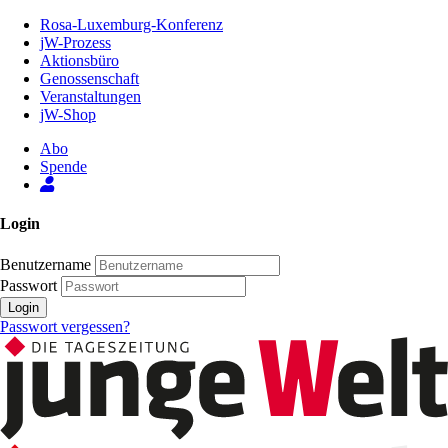
Zum
Rosa-Luxemburg-Konferenz
Inhalt
jW-Prozess
der
Aktionsbüro
Seite
Genossenschaft
Veranstaltungen
jW-Shop
Abo
Spende
Login
Benutzername
Passwort
Login
Passwort vergessen?