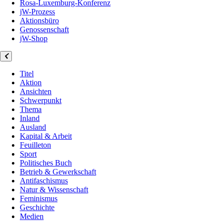
Rosa-Luxemburg-Konferenz
jW-Prozess
Aktionsbüro
Genossenschaft
jW-Shop
Titel
Aktion
Ansichten
Schwerpunkt
Thema
Inland
Ausland
Kapital & Arbeit
Feuilleton
Sport
Politisches Buch
Betrieb & Gewerkschaft
Antifaschismus
Natur & Wissenschaft
Feminismus
Geschichte
Medien