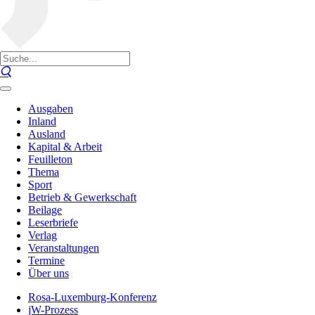
Ausgaben
Inland
Ausland
Kapital & Arbeit
Feuilleton
Thema
Sport
Betrieb & Gewerkschaft
Beilage
Leserbriefe
Verlag
Veranstaltungen
Termine
Über uns
Rosa-Luxemburg-Konferenz
jW-Prozess