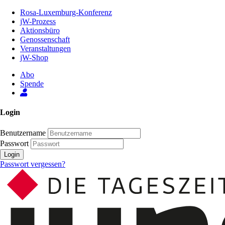
Zum
Rosa-Luxemburg-Konferenz
Inhalt
jW-Prozess
der
Aktionsbüro
Seite
Genossenschaft
Veranstaltungen
jW-Shop
Abo
Spende
Login
Benutzername
Passwort
Login
Passwort vergessen?