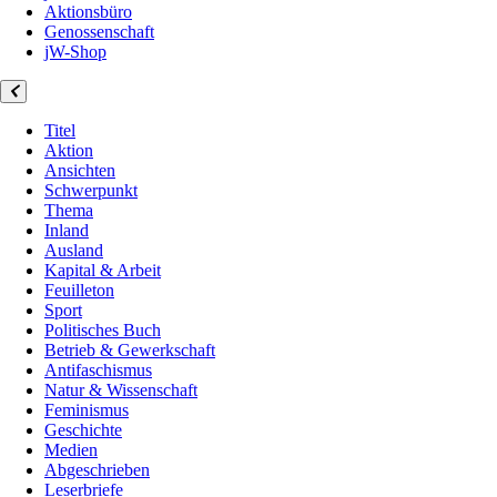
Aktionsbüro
Genossenschaft
jW-Shop
Titel
Aktion
Ansichten
Schwerpunkt
Thema
Inland
Ausland
Kapital & Arbeit
Feuilleton
Sport
Politisches Buch
Betrieb & Gewerkschaft
Antifaschismus
Natur & Wissenschaft
Feminismus
Geschichte
Medien
Abgeschrieben
Leserbriefe