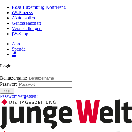
Zum
Rosa-Luxemburg-Konferenz
Inhalt
jW-Prozess
der
Aktionsbüro
Seite
Genossenschaft
Veranstaltungen
jW-Shop
Abo
Spende
Login
Benutzername
Passwort
Login
Passwort vergessen?