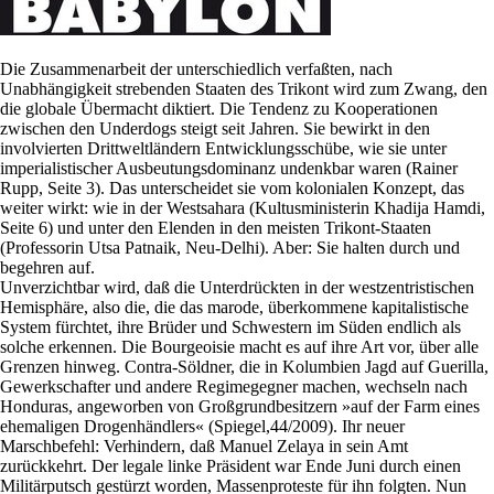
Die Zusammenarbeit der unterschiedlich verfaßten, nach
Unabhängigkeit strebenden Staaten des Trikont wird zum Zwang, den
die globale Übermacht diktiert. Die Tendenz zu Kooperationen
zwischen den Underdogs steigt seit Jahren. Sie bewirkt in den
involvierten Drittweltländern Entwicklungsschübe, wie sie unter
imperialistischer Ausbeutungsdominanz undenkbar waren (Rainer
Rupp, Seite 3). Das unterscheidet sie vom kolonialen Konzept, das
weiter wirkt: wie in der Westsahara (Kultusministerin Khadija Hamdi,
Seite 6) und unter den Elenden in den meisten Trikont-Staaten
(Professorin Utsa Patnaik, Neu-Delhi). Aber: Sie halten durch und
begehren auf.
Unverzichtbar wird, daß die Unterdrückten in der westzentristischen
Hemisphäre, also die, die das marode, überkommene kapitalistische
System fürchtet, ihre Brüder und Schwestern im Süden endlich als
solche erkennen. Die Bourgeoisie macht es auf ihre Art vor, über alle
Grenzen hinweg. Contra-Söldner, die in Kolumbien Jagd auf Guerilla,
Gewerkschafter und andere Regimegegner machen, wechseln nach
Honduras, angeworben von Großgrundbesitzern »auf der Farm eines
ehemaligen Drogenhändlers« (Spiegel,44/2009). Ihr neuer
Marschbefehl: Verhindern, daß Manuel Zelaya in sein Amt
zurückkehrt. Der legale linke Präsident war Ende Juni durch einen
Militärputsch gestürzt worden, Massenproteste für ihn folgten. Nun