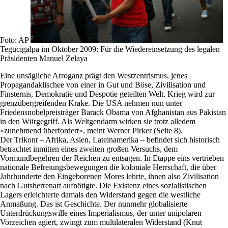
Foto: AP
Tegucigalpa im Oktober 2009: Für die Wiedereinsetzung des legalen
Präsidenten Manuel Zelaya
Eine unsägliche Arroganz prägt den Westzentrismus, jenes
Propagandaklischee von einer in Gut und Böse, Zivilisation und
Finsternis, Demokratie und Despotie geteilten Welt. Krieg wird zur
grenzübergreifenden Krake. Die USA nehmen nun unter
Friedensnobelpreisträger Barack Obama von Afghanistan aus Pakistan
in den Würgegriff. Als Weltgendarm wirken sie trotz alledem
»zunehmend überfordert«, meint Werner Pirker (Seite 8).
Der Trikont – Afrika, Asien, Lateinamerika – befindet sich historisch
betrachtet inmitten eines zweiten großen Versuchs, dem
Vormundbegehren der Reichen zu entsagen. In Etappe eins vertrieben
nationale Befreiungsbewegungen die koloniale Herrschaft, die über
Jahrhunderte den Eingeborenen Mores lehrte, ihnen also Zivilisation
nach Gutsherrenart aufnötigte. Die Existenz eines sozialistischen
Lagers erleichterte damals den Widerstand gegen die westliche
Anmaßung. Das ist Geschichte. Der nunmehr globalisierte
Unterdrückungswille eines Imperialismus, der unter unipolaren
Vorzeichen agiert, zwingt zum multilateralen Widerstand (Knut