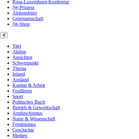
Rosa-Luxemburg-Konferenz
jW-Prozess
Aktionsbüro
Genossenschaft
jW-Shop
Titel
Aktion
Ansichten
Schwerpunkt
Thema
Inland
Ausland
Kapital & Arbeit
Feuilleton
Sport
Politisches Buch
Betrieb & Gewerkschaft
Antifaschismus
Natur & Wissenschaft
Feminismus
Geschichte
Medien