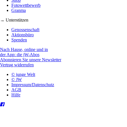
Shop
Fotowettbewerb
Granma
→ Unterstützen
Genossenschaft
Aktionsbüro
Spenden
Nach Hause, online und in
der App: die jW-Abos
Abonnieren Sie unsere Newsletter
Vertrag widerrufen
© junge Welt
© JW
Impressum/Datenschutz
AGB
Hilfe