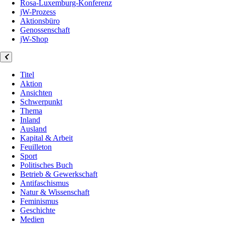
Rosa-Luxemburg-Konferenz
jW-Prozess
Aktionsbüro
Genossenschaft
jW-Shop
Titel
Aktion
Ansichten
Schwerpunkt
Thema
Inland
Ausland
Kapital & Arbeit
Feuilleton
Sport
Politisches Buch
Betrieb & Gewerkschaft
Antifaschismus
Natur & Wissenschaft
Feminismus
Geschichte
Medien