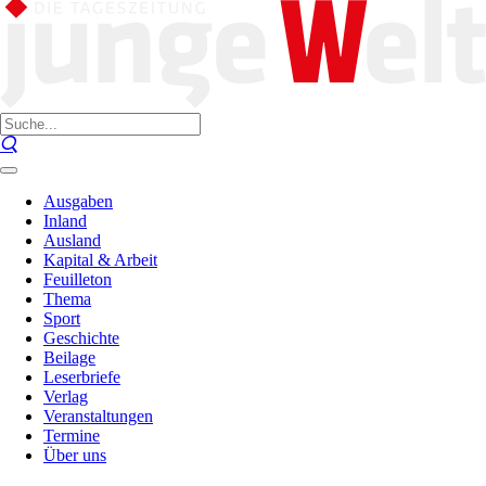
Ausgaben
Inland
Ausland
Kapital & Arbeit
Feuilleton
Thema
Sport
Geschichte
Beilage
Leserbriefe
Verlag
Veranstaltungen
Termine
Über uns