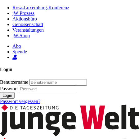
Zum
Rosa-Luxemburg-Konferenz
Inhalt
jW-Prozess
der
Aktionsbüro
Seite
Genossenschaft
Veranstaltungen
jW-Shop
Abo
Spende
Login
Benutzername
Passwort
Login
Passwort vergessen?