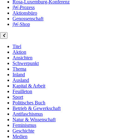
Rosa-Luxemburg-Konferenz
jW-Prozess
Aktionsbüro
Genossenschaft
jW-Shop
Titel
Aktion
Ansichten
Schwerpunkt
Thema
Inland
Ausland
Kapital & Arbeit
Feuilleton
Sport
Politisches Buch
Betrieb & Gewerkschaft
Antifaschismus
Natur & Wissenschaft
Feminismus
Geschichte
Medien