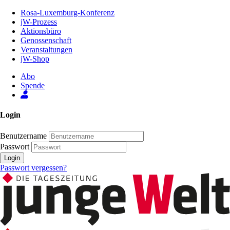
Zum
Rosa-Luxemburg-Konferenz
Inhalt
jW-Prozess
der
Aktionsbüro
Seite
Genossenschaft
Veranstaltungen
jW-Shop
Abo
Spende
Login
Benutzername
Passwort
Login
Passwort vergessen?