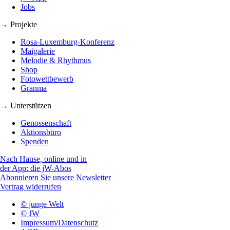
Jobs
→ Projekte
Rosa-Luxemburg-Konferenz
Maigalerie
Melodie & Rhythmus
Shop
Fotowettbewerb
Granma
→ Unterstützen
Genossenschaft
Aktionsbüro
Spenden
Nach Hause, online und in
der App: die jW-Abos
Abonnieren Sie unsere Newsletter
Vertrag widerrufen
© junge Welt
© JW
Impressum/Datenschutz