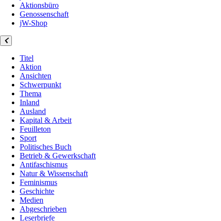
Aktionsbüro
Genossenschaft
jW-Shop
Titel
Aktion
Ansichten
Schwerpunkt
Thema
Inland
Ausland
Kapital & Arbeit
Feuilleton
Sport
Politisches Buch
Betrieb & Gewerkschaft
Antifaschismus
Natur & Wissenschaft
Feminismus
Geschichte
Medien
Abgeschrieben
Leserbriefe