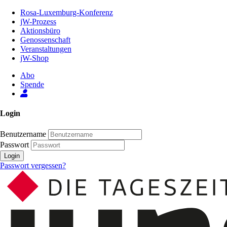
Zum
Rosa-Luxemburg-Konferenz
Inhalt
jW-Prozess
der
Aktionsbüro
Seite
Genossenschaft
Veranstaltungen
jW-Shop
Abo
Spende
Login
Benutzername
Passwort
Login
Passwort vergessen?