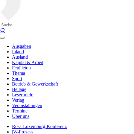
Ausgaben
Inland
Ausland
Kapital & Arbeit
Feuilleton
Thema
Sport
Betrieb & Gewerkschaft
Beilage
Leserbriefe
Verlag
Veranstaltungen
Termine
Über uns
Rosa-Luxemburg-Konferenz
jW-Prozess