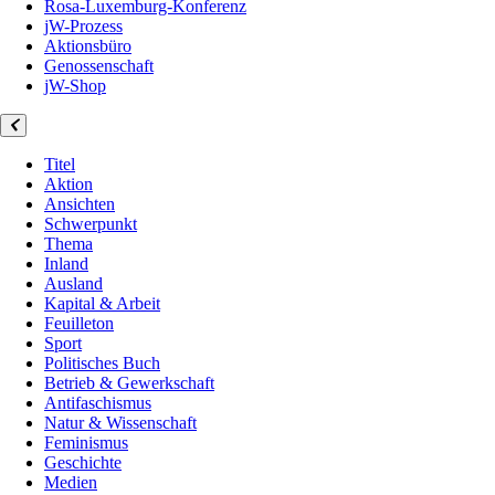
Rosa-Luxemburg-Konferenz
jW-Prozess
Aktionsbüro
Genossenschaft
jW-Shop
Titel
Aktion
Ansichten
Schwerpunkt
Thema
Inland
Ausland
Kapital & Arbeit
Feuilleton
Sport
Politisches Buch
Betrieb & Gewerkschaft
Antifaschismus
Natur & Wissenschaft
Feminismus
Geschichte
Medien