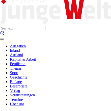
Ausgaben
Inland
Ausland
Kapital & Arbeit
Feuilleton
Thema
Sport
Geschichte
Beilage
Leserbriefe
Verlag
Veranstaltungen
Termine
Über uns