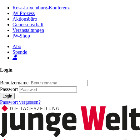
Zum
Rosa-Luxemburg-Konferenz
Inhalt
jW-Prozess
der
Aktionsbüro
Seite
Genossenschaft
Veranstaltungen
jW-Shop
Abo
Spende
Login
Benutzername
Passwort
Login
Passwort vergessen?