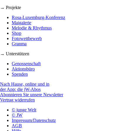
→ Projekte
Rosa-Luxemburg-Konferenz
Maigalerie
Melodie & Rhythmus
Shop
Fotowettbewerb
Granma
→ Unterstützen
Genossenschaft
Aktionsbüro
Spenden
Nach Hause, online und in
der App: die jW-Abos
Abonnieren Sie unsere Newsletter
Vertrag widerrufen
© junge Welt
© JW
Impressum/Datenschutz
AGB
Hilfe