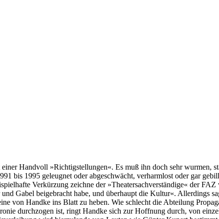
einer Handvoll »Richtigstellungen«. Es muß ihn doch sehr wurmen, stä
91 bis 1995 geleugnet oder abgeschwächt, verharmlost oder gar gebillig
beispielhafte Verkürzung zeichne der »Theatersachverständige« der FAZ
 und Gabel beigebracht habe, und überhaupt die Kultur«. Allerdings s
eine von Handke ins Blatt zu heben. Wie schlecht die Abteilung Propag
r Ironie durchzogen ist, ringt Handke sich zur Hoffnung durch, von ein