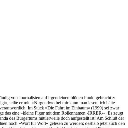
ndig von Journalisten auf irgendeinen blöden Punkt gebracht zu
t«, teilte er mit. »Nirgendwo bei mir kann man lesen, ich hätte
 verantwortlich: Im Stück »Die Fahrt im Einbaum« (1999) sei zwar
age das eine »kleine Figur mit dem Rollennamen ›IRRER‹«. Es zeugt
anda des Bürgertums mittlerweile doch aufgestellt ist! Am Schluß der
zelnen noch »Wort für Wort« gelesen zu werden; deshalb jetzt auch den