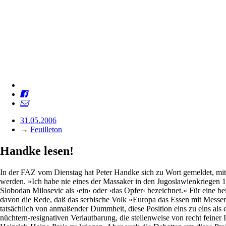
31.05.2006
→
Feuilleton
Handke lesen!
In der FAZ vom Dienstag hat Peter Handke sich zu Wort gemeldet, mit 
werden. »Ich habe nie eines der Massaker in den Jugoslawienkriegen 19
Slobodan Milosevic als ›ein‹ oder ›das Opfer‹ bezeichnet.« Für eine 
davon die Rede, daß das serbische Volk »Europa das Essen mit Messer
tatsächlich von anmaßender Dummheit, diese Position eins zu eins als 
nüchtern-resignativen Verlautbarung, die stellenweise von recht feine