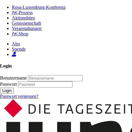
Zum
Rosa-Luxemburg-Konferenz
Inhalt
jW-Prozess
der
Aktionsbüro
Seite
Genossenschaft
Veranstaltungen
jW-Shop
Abo
Spende
Login
Benutzername
Passwort
Login
Passwort vergessen?