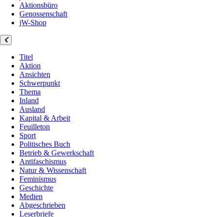
Aktionsbüro
Genossenschaft
jW-Shop
Titel
Aktion
Ansichten
Schwerpunkt
Thema
Inland
Ausland
Kapital & Arbeit
Feuilleton
Sport
Politisches Buch
Betrieb & Gewerkschaft
Antifaschismus
Natur & Wissenschaft
Feminismus
Geschichte
Medien
Abgeschrieben
Leserbriefe