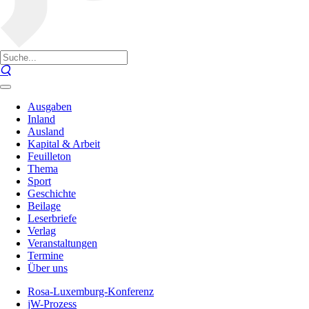
Ausgaben
Inland
Ausland
Kapital & Arbeit
Feuilleton
Thema
Sport
Geschichte
Beilage
Leserbriefe
Verlag
Veranstaltungen
Termine
Über uns
Rosa-Luxemburg-Konferenz
jW-Prozess