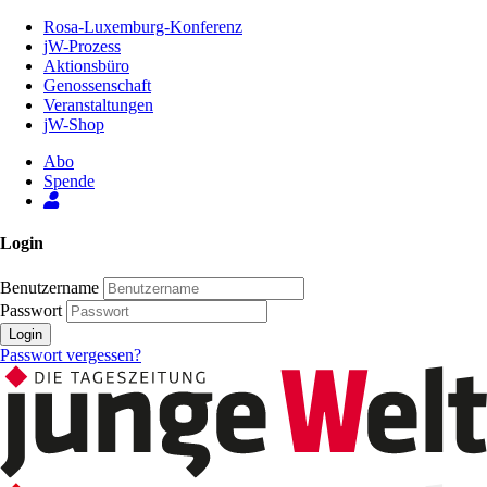
Zum
Rosa-Luxemburg-Konferenz
Inhalt
jW-Prozess
der
Aktionsbüro
Seite
Genossenschaft
Veranstaltungen
jW-Shop
Abo
Spende
Login
Benutzername
Passwort
Login
Passwort vergessen?