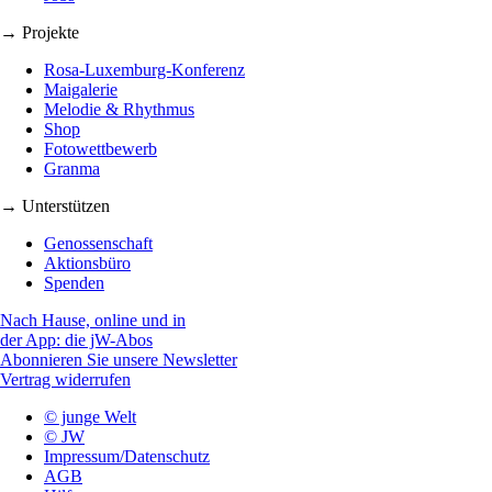
→ Projekte
Rosa-Luxemburg-Konferenz
Maigalerie
Melodie & Rhythmus
Shop
Fotowettbewerb
Granma
→ Unterstützen
Genossenschaft
Aktionsbüro
Spenden
Nach Hause, online und in
der App: die jW-Abos
Abonnieren Sie unsere Newsletter
Vertrag widerrufen
© junge Welt
© JW
Impressum/Datenschutz
AGB