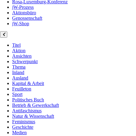
Rosa-Luxemburg-Konferenz
jW-Prozess
Aktionsbüro
Genossenschaft
jW-Shop
Titel
Aktion
Ansichten
Schwerpunkt
Thema
Inland
Ausland
Kapital & Arbeit
Feuilleton
Sport
Politisches Buch
Betrieb & Gewerkschaft
Antifaschismus
Natur & Wissenschaft
Feminismus
Geschichte
Medien