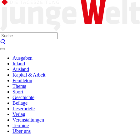
Ausgaben
Inland
Ausland
Kapital & Arbeit
Feuilleton
Thema
Sport
Geschichte
Beilage
Leserbriefe
Verlag
Veranstaltungen
Termine
Über uns