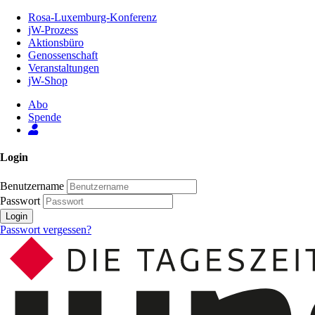
Zum
Rosa-Luxemburg-Konferenz
Inhalt
jW-Prozess
der
Aktionsbüro
Seite
Genossenschaft
Veranstaltungen
jW-Shop
Abo
Spende
Login
Benutzername
Passwort
Login
Passwort vergessen?