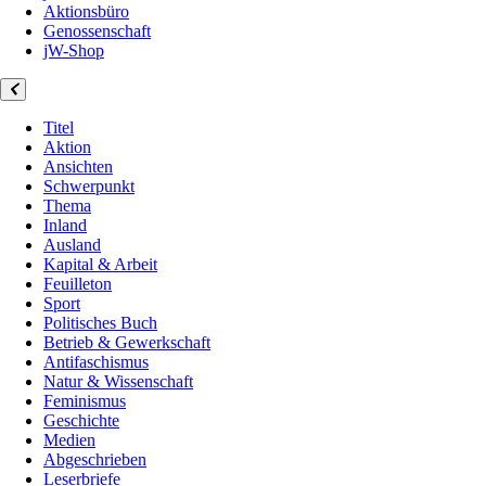
Aktionsbüro
Genossenschaft
jW-Shop
Titel
Aktion
Ansichten
Schwerpunkt
Thema
Inland
Ausland
Kapital & Arbeit
Feuilleton
Sport
Politisches Buch
Betrieb & Gewerkschaft
Antifaschismus
Natur & Wissenschaft
Feminismus
Geschichte
Medien
Abgeschrieben
Leserbriefe