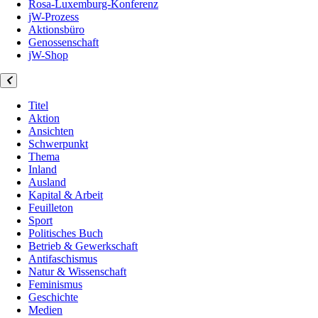
Rosa-Luxemburg-Konferenz
jW-Prozess
Aktionsbüro
Genossenschaft
jW-Shop
Titel
Aktion
Ansichten
Schwerpunkt
Thema
Inland
Ausland
Kapital & Arbeit
Feuilleton
Sport
Politisches Buch
Betrieb & Gewerkschaft
Antifaschismus
Natur & Wissenschaft
Feminismus
Geschichte
Medien