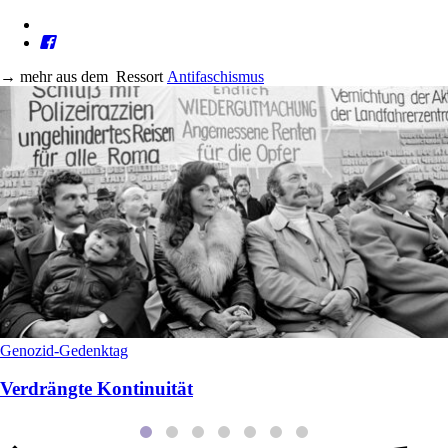
→
mehr aus dem
Ressort
Antifaschismus
Genozid-Gedenktag
Verdrängte Kontinuität