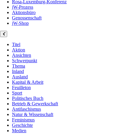
Rosa-Luxemburg-Konferenz
jW-Prozess
Aktionsbüro
Genossenschaft
jW-Shop
Titel
Aktion
Ansichten
Schwerpunkt
Thema
Inland
Ausland
Kapital & Arbeit
Feuilleton
Sport
Politisches Buch
Betrieb & Gewerkschaft
Antifaschismus
Natur & Wissenschaft
Feminismus
Geschichte
Medien