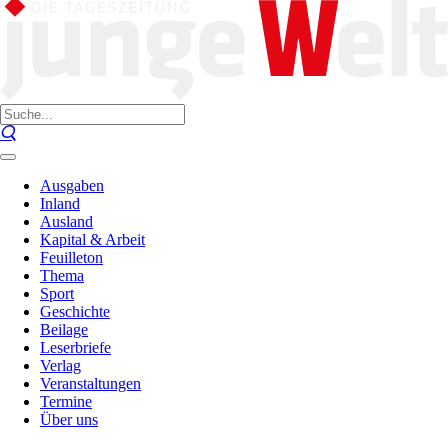
Ausgaben
Inland
Ausland
Kapital & Arbeit
Feuilleton
Thema
Sport
Geschichte
Beilage
Leserbriefe
Verlag
Veranstaltungen
Termine
Über uns