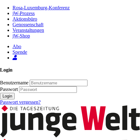
Zum
Rosa-Luxemburg-Konferenz
Inhalt
jW-Prozess
der
Aktionsbüro
Seite
Genossenschaft
Veranstaltungen
jW-Shop
Abo
Spende
Login
Benutzername
Passwort
Login
Passwort vergessen?