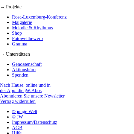
→ Projekte
Rosa-Luxemburg-Konferenz
Maigalerie
Melodie & Rhythmus
Shop
Fotowettbewerb
Granma
→ Unterstützen
Genossenschaft
Aktionsbüro
Spenden
Nach Hause, online und in
der App: die jW-Abos
Abonnieren Sie unsere Newsletter
Vertrag widerrufen
© junge Welt
© JW
Impressum/Datenschutz
AGB
Hilfe