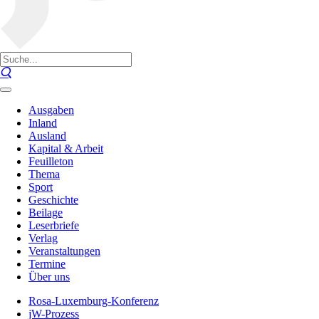
Ausgaben
Inland
Ausland
Kapital & Arbeit
Feuilleton
Thema
Sport
Geschichte
Beilage
Leserbriefe
Verlag
Veranstaltungen
Termine
Über uns
Rosa-Luxemburg-Konferenz
jW-Prozess