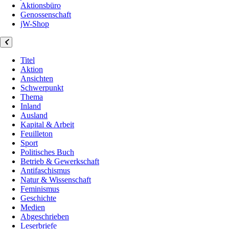
Aktionsbüro
Genossenschaft
jW-Shop
Titel
Aktion
Ansichten
Schwerpunkt
Thema
Inland
Ausland
Kapital & Arbeit
Feuilleton
Sport
Politisches Buch
Betrieb & Gewerkschaft
Antifaschismus
Natur & Wissenschaft
Feminismus
Geschichte
Medien
Abgeschrieben
Leserbriefe