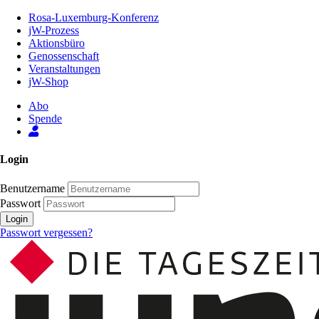
Zum
Rosa-Luxemburg-Konferenz
Inhalt
jW-Prozess
der
Aktionsbüro
Seite
Genossenschaft
Veranstaltungen
jW-Shop
Abo
Spende
Login
Benutzername
Passwort
Login
Passwort vergessen?