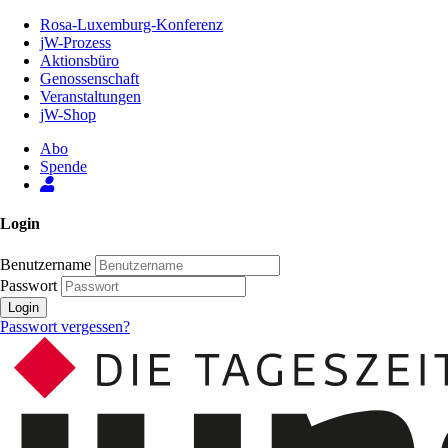
Zum
Rosa-Luxemburg-Konferenz
Inhalt
jW-Prozess
der
Aktionsbüro
Seite
Genossenschaft
Veranstaltungen
jW-Shop
Abo
Spende
Login
Benutzername
Passwort
Login
Passwort vergessen?