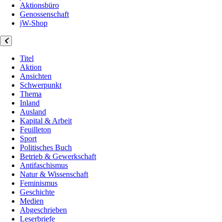
Aktionsbüro
Genossenschaft
jW-Shop
Titel
Aktion
Ansichten
Schwerpunkt
Thema
Inland
Ausland
Kapital & Arbeit
Feuilleton
Sport
Politisches Buch
Betrieb & Gewerkschaft
Antifaschismus
Natur & Wissenschaft
Feminismus
Geschichte
Medien
Abgeschrieben
Leserbriefe