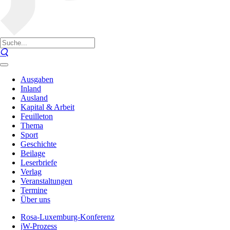
Ausgaben
Inland
Ausland
Kapital & Arbeit
Feuilleton
Thema
Sport
Geschichte
Beilage
Leserbriefe
Verlag
Veranstaltungen
Termine
Über uns
Rosa-Luxemburg-Konferenz
jW-Prozess