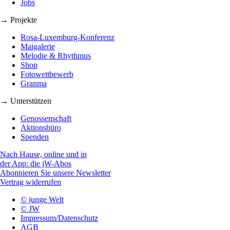
Jobs
→ Projekte
Rosa-Luxemburg-Konferenz
Maigalerie
Melodie & Rhythmus
Shop
Fotowettbewerb
Granma
→ Unterstützen
Genossenschaft
Aktionsbüro
Spenden
Nach Hause, online und in
der App: die jW-Abos
Abonnieren Sie unsere Newsletter
Vertrag widerrufen
© junge Welt
© JW
Impressum/Datenschutz
AGB