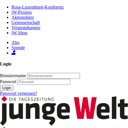
Zum
Rosa-Luxemburg-Konferenz
Inhalt
jW-Prozess
der
Aktionsbüro
Seite
Genossenschaft
Veranstaltungen
jW-Shop
Abo
Spende
Login
Benutzername
Passwort
Login
Passwort vergessen?