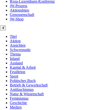
Rosa-Luxemburg-Konferenz
jW-Prozess
Aktionsbüro
Genossenschaft
jW-Shop
Titel
Aktion
Ansichten
Schwerpunkt
Thema
Inland
Ausland
Kapital & Arbeit
Feuilleton
Sport
Politisches Buch
Betrieb & Gewerkschaft
Antifaschismus
Natur & Wissenschaft
Feminismus
Geschichte
Medien