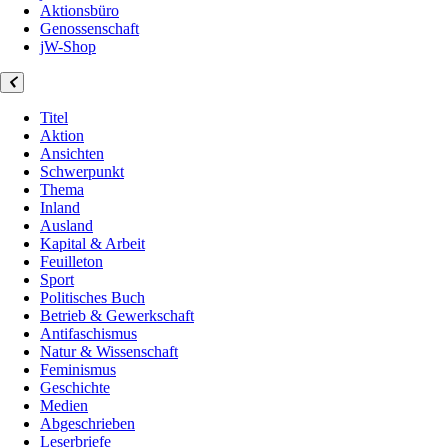
Aktionsbüro
Genossenschaft
jW-Shop
Titel
Aktion
Ansichten
Schwerpunkt
Thema
Inland
Ausland
Kapital & Arbeit
Feuilleton
Sport
Politisches Buch
Betrieb & Gewerkschaft
Antifaschismus
Natur & Wissenschaft
Feminismus
Geschichte
Medien
Abgeschrieben
Leserbriefe