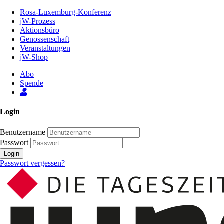
Zum
Rosa-Luxemburg-Konferenz
Inhalt
jW-Prozess
der
Aktionsbüro
Seite
Genossenschaft
Veranstaltungen
jW-Shop
Abo
Spende
Login
Benutzername
Passwort
Login
Passwort vergessen?