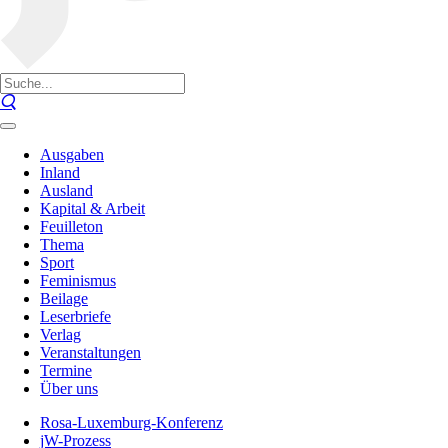
Ausgaben
Inland
Ausland
Kapital & Arbeit
Feuilleton
Thema
Sport
Feminismus
Beilage
Leserbriefe
Verlag
Veranstaltungen
Termine
Über uns
Rosa-Luxemburg-Konferenz
jW-Prozess