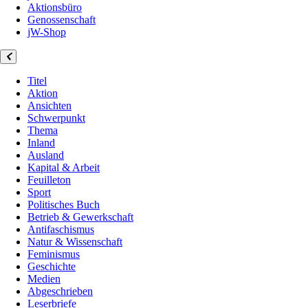
Aktionsbüro
Genossenschaft
jW-Shop
Titel
Aktion
Ansichten
Schwerpunkt
Thema
Inland
Ausland
Kapital & Arbeit
Feuilleton
Sport
Politisches Buch
Betrieb & Gewerkschaft
Antifaschismus
Natur & Wissenschaft
Feminismus
Geschichte
Medien
Abgeschrieben
Leserbriefe