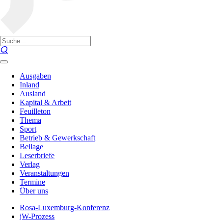
Ausgaben
Inland
Ausland
Kapital & Arbeit
Feuilleton
Thema
Sport
Betrieb & Gewerkschaft
Beilage
Leserbriefe
Verlag
Veranstaltungen
Termine
Über uns
Rosa-Luxemburg-Konferenz
jW-Prozess