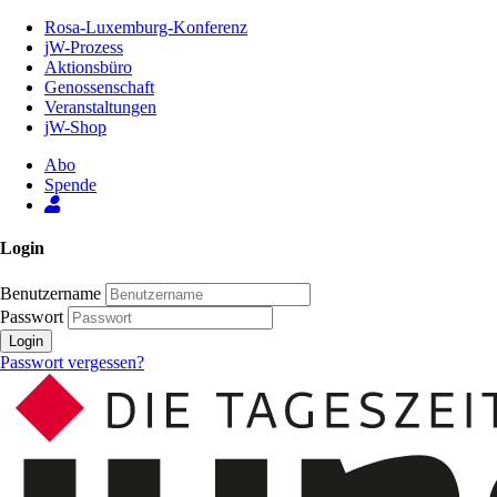
Zum
Rosa-Luxemburg-Konferenz
Inhalt
jW-Prozess
der
Aktionsbüro
Seite
Genossenschaft
Veranstaltungen
jW-Shop
Abo
Spende
Login
Benutzername
Passwort
Login
Passwort vergessen?