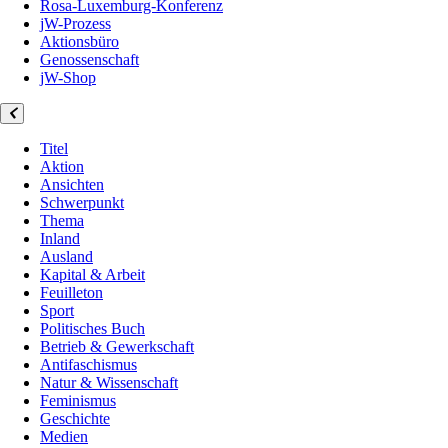
Rosa-Luxemburg-Konferenz
jW-Prozess
Aktionsbüro
Genossenschaft
jW-Shop
Titel
Aktion
Ansichten
Schwerpunkt
Thema
Inland
Ausland
Kapital & Arbeit
Feuilleton
Sport
Politisches Buch
Betrieb & Gewerkschaft
Antifaschismus
Natur & Wissenschaft
Feminismus
Geschichte
Medien