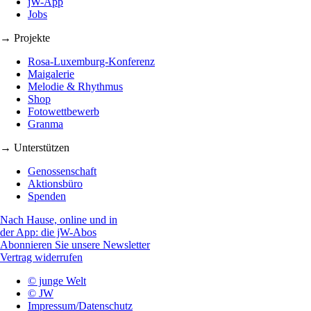
jW-App
Jobs
→ Projekte
Rosa-Luxemburg-Konferenz
Maigalerie
Melodie & Rhythmus
Shop
Fotowettbewerb
Granma
→ Unterstützen
Genossenschaft
Aktionsbüro
Spenden
Nach Hause, online und in
der App: die jW-Abos
Abonnieren Sie unsere Newsletter
Vertrag widerrufen
© junge Welt
© JW
Impressum/Datenschutz