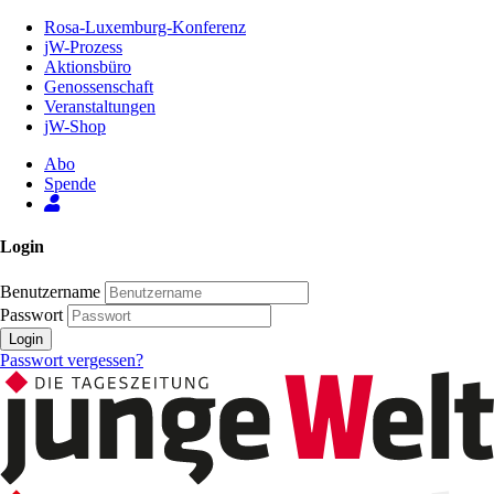
Zum
Rosa-Luxemburg-Konferenz
Inhalt
jW-Prozess
der
Aktionsbüro
Seite
Genossenschaft
Veranstaltungen
jW-Shop
Abo
Spende
Login
Benutzername
Passwort
Login
Passwort vergessen?