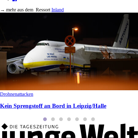
→
mehr aus dem
Ressort
Inland
Drohnenattacken
Kein Sprengstoff an Bord in Leipzig/Halle