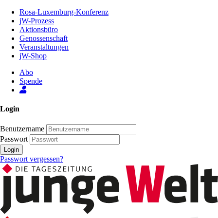
Zum
Rosa-Luxemburg-Konferenz
Inhalt
jW-Prozess
der
Aktionsbüro
Seite
Genossenschaft
Veranstaltungen
jW-Shop
Abo
Spende
Login
Benutzername
Passwort
Login
Passwort vergessen?