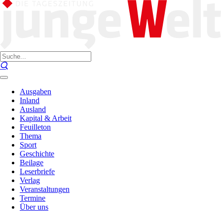
Ausgaben
Inland
Ausland
Kapital & Arbeit
Feuilleton
Thema
Sport
Geschichte
Beilage
Leserbriefe
Verlag
Veranstaltungen
Termine
Über uns