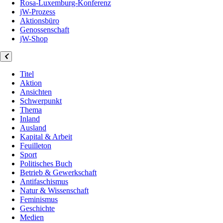
Rosa-Luxemburg-Konferenz
jW-Prozess
Aktionsbüro
Genossenschaft
jW-Shop
Titel
Aktion
Ansichten
Schwerpunkt
Thema
Inland
Ausland
Kapital & Arbeit
Feuilleton
Sport
Politisches Buch
Betrieb & Gewerkschaft
Antifaschismus
Natur & Wissenschaft
Feminismus
Geschichte
Medien