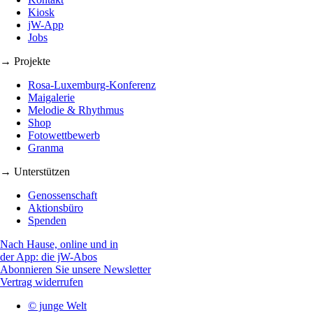
Kiosk
jW-App
Jobs
→ Projekte
Rosa-Luxemburg-Konferenz
Maigalerie
Melodie & Rhythmus
Shop
Fotowettbewerb
Granma
→ Unterstützen
Genossenschaft
Aktionsbüro
Spenden
Nach Hause, online und in
der App: die jW-Abos
Abonnieren Sie unsere Newsletter
Vertrag widerrufen
© junge Welt