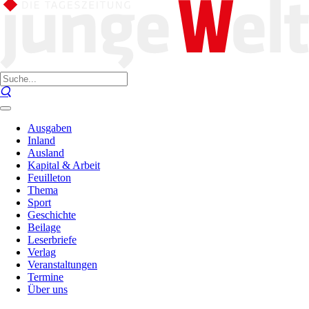
Ausgaben
Inland
Ausland
Kapital & Arbeit
Feuilleton
Thema
Sport
Geschichte
Beilage
Leserbriefe
Verlag
Veranstaltungen
Termine
Über uns