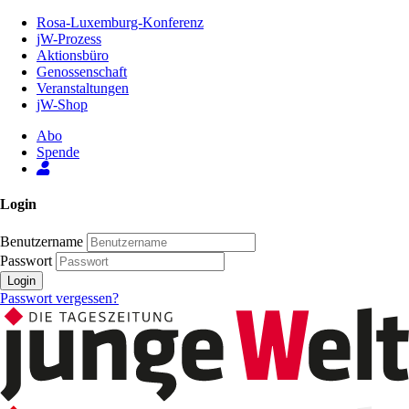
Zum
Rosa-Luxemburg-Konferenz
Inhalt
jW-Prozess
der
Aktionsbüro
Seite
Genossenschaft
Veranstaltungen
jW-Shop
Abo
Spende
Login
Benutzername
Passwort
Login
Passwort vergessen?