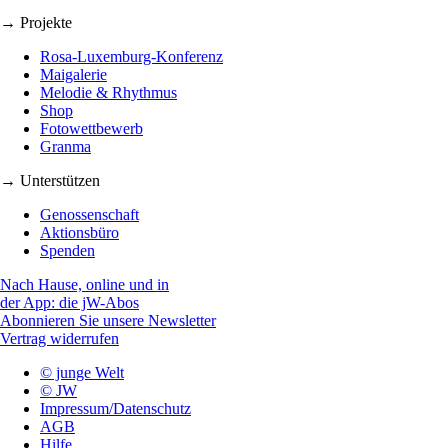
→ Projekte
Rosa-Luxemburg-Konferenz
Maigalerie
Melodie & Rhythmus
Shop
Fotowettbewerb
Granma
→ Unterstützen
Genossenschaft
Aktionsbüro
Spenden
Nach Hause, online und in
der App: die jW-Abos
Abonnieren Sie unsere Newsletter
Vertrag widerrufen
© junge Welt
© JW
Impressum/Datenschutz
AGB
Hilfe