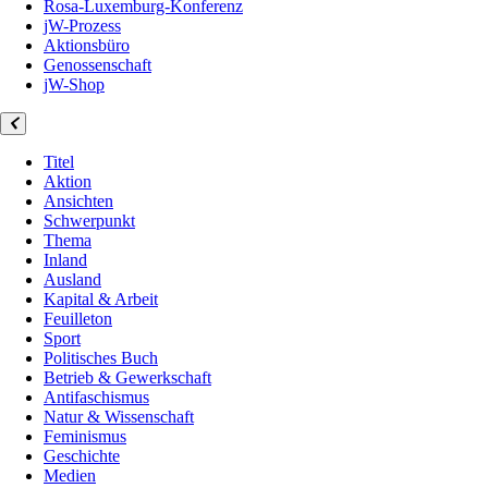
Rosa-Luxemburg-Konferenz
jW-Prozess
Aktionsbüro
Genossenschaft
jW-Shop
Titel
Aktion
Ansichten
Schwerpunkt
Thema
Inland
Ausland
Kapital & Arbeit
Feuilleton
Sport
Politisches Buch
Betrieb & Gewerkschaft
Antifaschismus
Natur & Wissenschaft
Feminismus
Geschichte
Medien