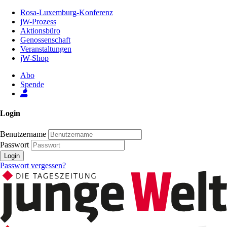
Zum
Rosa-Luxemburg-Konferenz
Inhalt
jW-Prozess
der
Aktionsbüro
Seite
Genossenschaft
Veranstaltungen
jW-Shop
Abo
Spende
Login
Benutzername
Passwort
Login
Passwort vergessen?