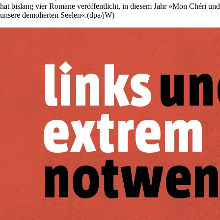
hat bislang vier Romane veröffentlicht, in diesem Jahr »Mon Chéri und
unsere demolierten Seelen«.(dpa/jW)