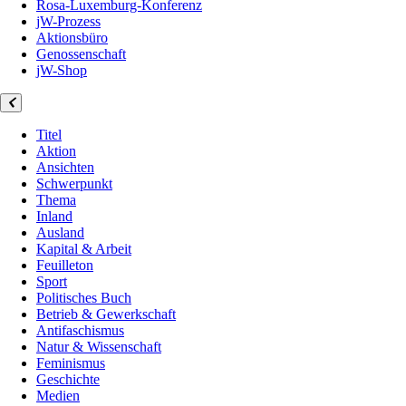
Rosa-Luxemburg-Konferenz
jW-Prozess
Aktionsbüro
Genossenschaft
jW-Shop
Titel
Aktion
Ansichten
Schwerpunkt
Thema
Inland
Ausland
Kapital & Arbeit
Feuilleton
Sport
Politisches Buch
Betrieb & Gewerkschaft
Antifaschismus
Natur & Wissenschaft
Feminismus
Geschichte
Medien