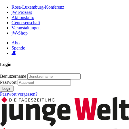
Zum
Rosa-Luxemburg-Konferenz
Inhalt
jW-Prozess
der
Aktionsbüro
Seite
Genossenschaft
Veranstaltungen
jW-Shop
Abo
Spende
Login
Benutzername
Passwort
Login
Passwort vergessen?