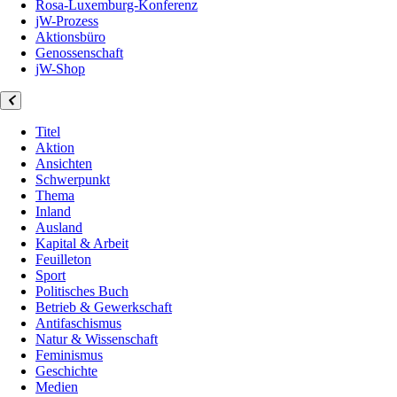
Rosa-Luxemburg-Konferenz
jW-Prozess
Aktionsbüro
Genossenschaft
jW-Shop
Titel
Aktion
Ansichten
Schwerpunkt
Thema
Inland
Ausland
Kapital & Arbeit
Feuilleton
Sport
Politisches Buch
Betrieb & Gewerkschaft
Antifaschismus
Natur & Wissenschaft
Feminismus
Geschichte
Medien