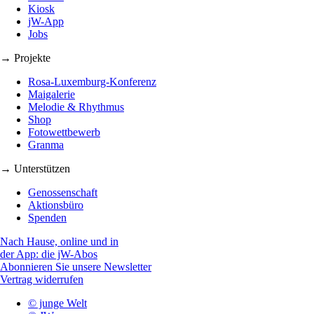
Kiosk
jW-App
Jobs
→ Projekte
Rosa-Luxemburg-Konferenz
Maigalerie
Melodie & Rhythmus
Shop
Fotowettbewerb
Granma
→ Unterstützen
Genossenschaft
Aktionsbüro
Spenden
Nach Hause, online und in
der App: die jW-Abos
Abonnieren Sie unsere Newsletter
Vertrag widerrufen
© junge Welt