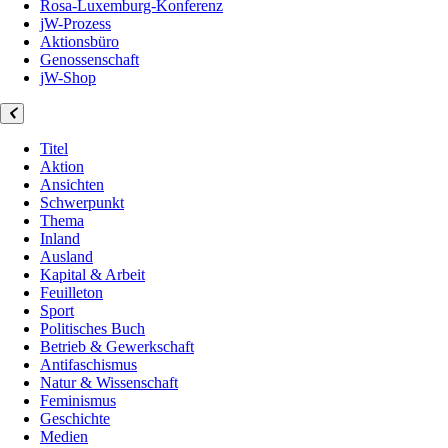
Rosa-Luxemburg-Konferenz
jW-Prozess
Aktionsbüro
Genossenschaft
jW-Shop
Titel
Aktion
Ansichten
Schwerpunkt
Thema
Inland
Ausland
Kapital & Arbeit
Feuilleton
Sport
Politisches Buch
Betrieb & Gewerkschaft
Antifaschismus
Natur & Wissenschaft
Feminismus
Geschichte
Medien