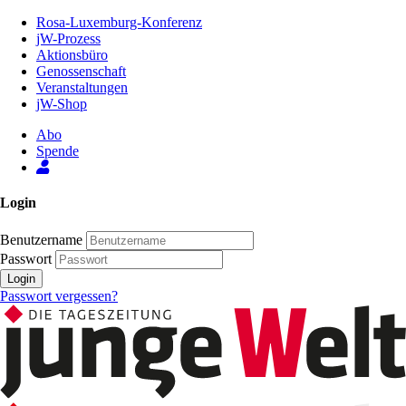
Zum
Rosa-Luxemburg-Konferenz
Inhalt
jW-Prozess
der
Aktionsbüro
Seite
Genossenschaft
Veranstaltungen
jW-Shop
Abo
Spende
Login
Benutzername
Passwort
Login
Passwort vergessen?