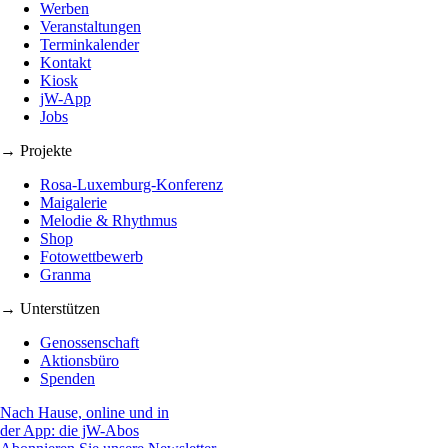
Werben
Veranstaltungen
Terminkalender
Kontakt
Kiosk
jW-App
Jobs
→ Projekte
Rosa-Luxemburg-Konferenz
Maigalerie
Melodie & Rhythmus
Shop
Fotowettbewerb
Granma
→ Unterstützen
Genossenschaft
Aktionsbüro
Spenden
Nach Hause, online und in
der App: die jW-Abos