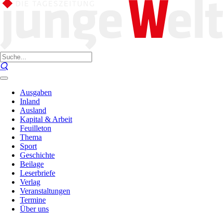
Ausgaben
Inland
Ausland
Kapital & Arbeit
Feuilleton
Thema
Sport
Geschichte
Beilage
Leserbriefe
Verlag
Veranstaltungen
Termine
Über uns