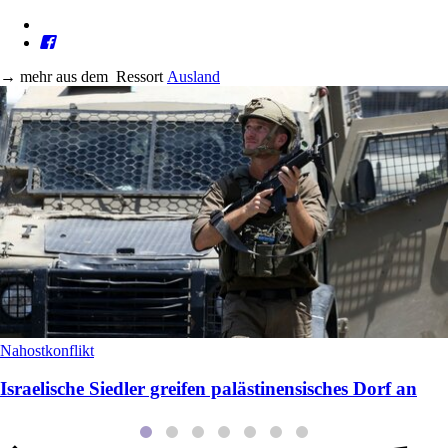
→
mehr aus dem
Ressort
Ausland
Nahostkonflikt
Israelische Siedler greifen palästinensisches Dorf an