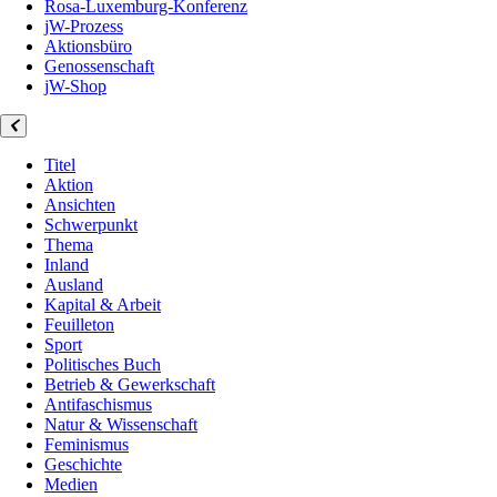
Rosa-Luxemburg-Konferenz
jW-Prozess
Aktionsbüro
Genossenschaft
jW-Shop
Titel
Aktion
Ansichten
Schwerpunkt
Thema
Inland
Ausland
Kapital & Arbeit
Feuilleton
Sport
Politisches Buch
Betrieb & Gewerkschaft
Antifaschismus
Natur & Wissenschaft
Feminismus
Geschichte
Medien