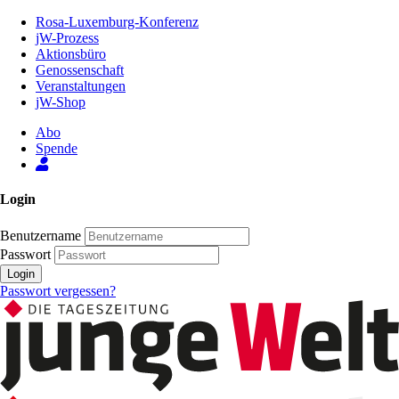
Zum
Rosa-Luxemburg-Konferenz
Inhalt
jW-Prozess
der
Aktionsbüro
Seite
Genossenschaft
Veranstaltungen
jW-Shop
Abo
Spende
Login
Benutzername
Passwort
Login
Passwort vergessen?