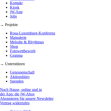
Kontakt
Kiosk
jW-App
Jobs
→ Projekte
Rosa-Luxemburg-Konferenz
Maigalerie
Melodie & Rhythmus
Shop
Fotowettbewerb
Granma
→ Unterstützen
Genossenschaft
Aktionsbüro
Spenden
Nach Hause, online und in
der App: die jW-Abos
Abonnieren Sie unsere Newsletter
Vertrag widerrufen