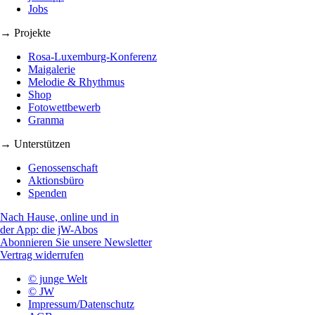
Jobs
→ Projekte
Rosa-Luxemburg-Konferenz
Maigalerie
Melodie & Rhythmus
Shop
Fotowettbewerb
Granma
→ Unterstützen
Genossenschaft
Aktionsbüro
Spenden
Nach Hause, online und in
der App: die jW-Abos
Abonnieren Sie unsere Newsletter
Vertrag widerrufen
© junge Welt
© JW
Impressum/Datenschutz