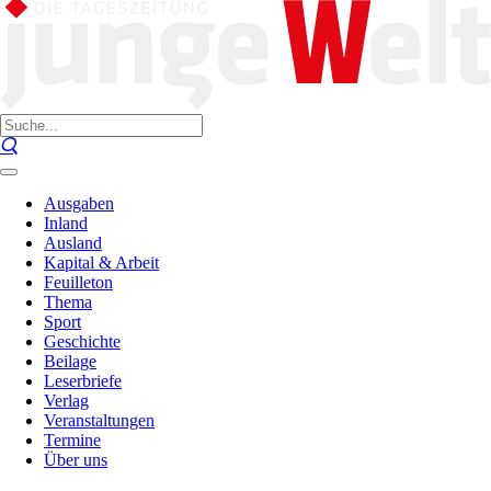
Ausgaben
Inland
Ausland
Kapital & Arbeit
Feuilleton
Thema
Sport
Geschichte
Beilage
Leserbriefe
Verlag
Veranstaltungen
Termine
Über uns