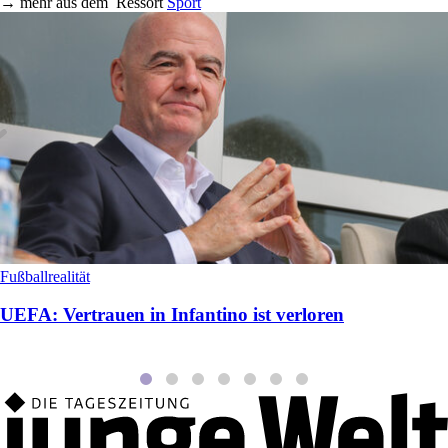
→
mehr aus dem
Ressort
Sport
Fußballrealität
UEFA: Vertrauen in Infantino ist verloren