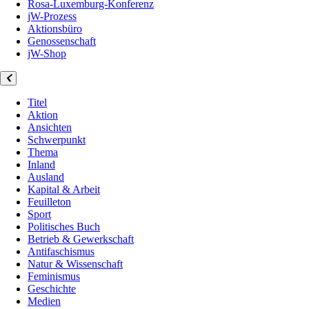
Rosa-Luxemburg-Konferenz
jW-Prozess
Aktionsbüro
Genossenschaft
jW-Shop
Titel
Aktion
Ansichten
Schwerpunkt
Thema
Inland
Ausland
Kapital & Arbeit
Feuilleton
Sport
Politisches Buch
Betrieb & Gewerkschaft
Antifaschismus
Natur & Wissenschaft
Feminismus
Geschichte
Medien