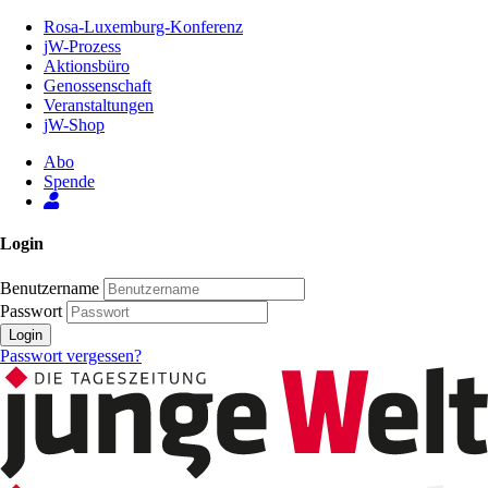
Zum
Rosa-Luxemburg-Konferenz
Inhalt
jW-Prozess
der
Aktionsbüro
Seite
Genossenschaft
Veranstaltungen
jW-Shop
Abo
Spende
Login
Benutzername
Passwort
Login
Passwort vergessen?