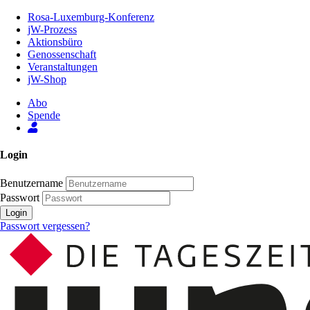
Zum
Rosa-Luxemburg-Konferenz
Inhalt
jW-Prozess
der
Aktionsbüro
Seite
Genossenschaft
Veranstaltungen
jW-Shop
Abo
Spende
Login
Benutzername
Passwort
Login
Passwort vergessen?