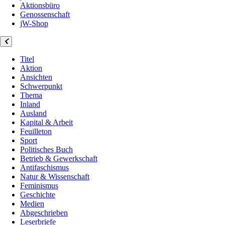
Aktionsbüro
Genossenschaft
jW-Shop
Titel
Aktion
Ansichten
Schwerpunkt
Thema
Inland
Ausland
Kapital & Arbeit
Feuilleton
Sport
Politisches Buch
Betrieb & Gewerkschaft
Antifaschismus
Natur & Wissenschaft
Feminismus
Geschichte
Medien
Abgeschrieben
Leserbriefe