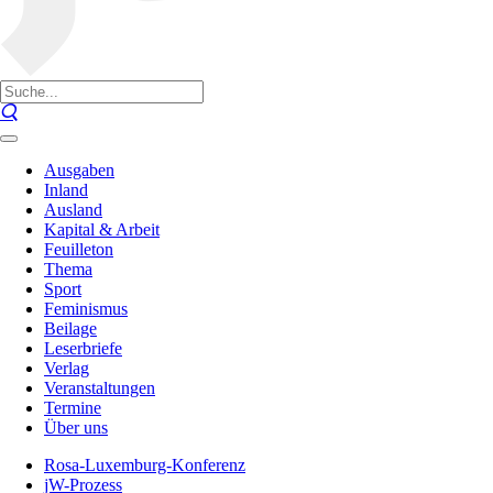
Ausgaben
Inland
Ausland
Kapital & Arbeit
Feuilleton
Thema
Sport
Feminismus
Beilage
Leserbriefe
Verlag
Veranstaltungen
Termine
Über uns
Rosa-Luxemburg-Konferenz
jW-Prozess