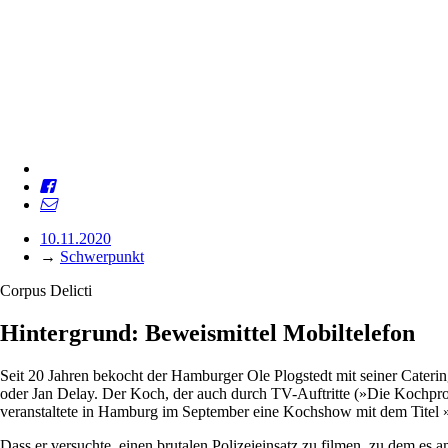
10.11.2020
→
Schwerpunkt
Corpus Delicti
Hintergrund: Beweismittel ­Mobiltelefon
Seit 20 Jahren bekocht der Hamburger Ole Plogstedt mit seiner Cateri
oder Jan Delay. Der Koch, der auch durch TV-Auftritte (»Die Kochpro
veranstaltete in Hamburg im September eine Kochshow mit dem Titel 
Dass er versuchte, einen brutalen Polizeieinsatz zu filmen, zu dem es 