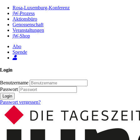
Zum
Rosa-Luxemburg-Konferenz
Inhalt
jW-Prozess
der
Aktionsbüro
Seite
Genossenschaft
Veranstaltungen
jW-Shop
Abo
Spende
Login
Benutzername
Passwort
Login
Passwort vergessen?