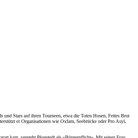
s und Stars auf ihren Tourneen, etwa die Toten Hosen, Fettes Brot
unterstützt er Organisationen wie Oxfam, Seebrücke oder Pro Asyl,
ort kam, versteht Plogstedt als »Bürgerpflicht«. Mit seiner Frau