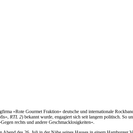
ngfirma »Rote Gourmet Fraktion« deutsche und internationale Rockband
fis«,
RTL 2
) bekannt wurde, engagiert sich seit langem politisch. So 
»Gegen rechts und andere Geschmacklosigkeiten«.
am Abend des 26. Juli in der Nähe seines Hauses in einem Hamburger Vor