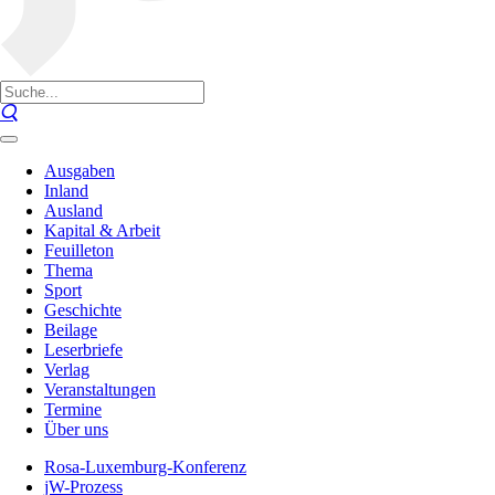
Ausgaben
Inland
Ausland
Kapital & Arbeit
Feuilleton
Thema
Sport
Geschichte
Beilage
Leserbriefe
Verlag
Veranstaltungen
Termine
Über uns
Rosa-Luxemburg-Konferenz
jW-Prozess