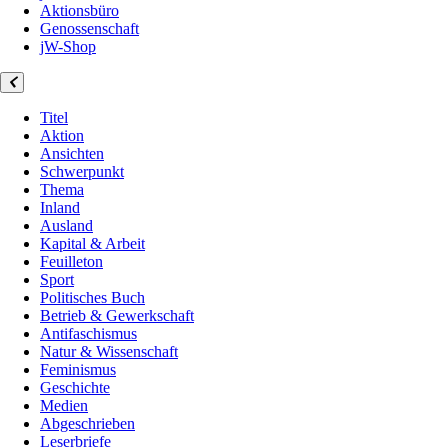
Aktionsbüro
Genossenschaft
jW-Shop
Titel
Aktion
Ansichten
Schwerpunkt
Thema
Inland
Ausland
Kapital & Arbeit
Feuilleton
Sport
Politisches Buch
Betrieb & Gewerkschaft
Antifaschismus
Natur & Wissenschaft
Feminismus
Geschichte
Medien
Abgeschrieben
Leserbriefe