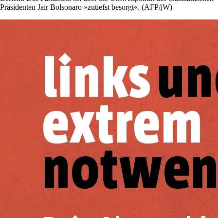
Präsidenten Jair Bolsonaro »zutiefst besorgt«. (AFP/jW)