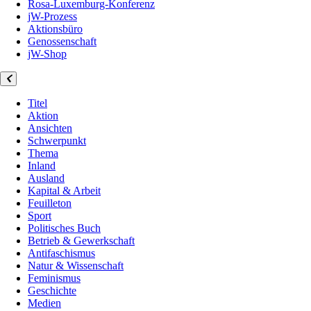
Rosa-Luxemburg-Konferenz
jW-Prozess
Aktionsbüro
Genossenschaft
jW-Shop
Titel
Aktion
Ansichten
Schwerpunkt
Thema
Inland
Ausland
Kapital & Arbeit
Feuilleton
Sport
Politisches Buch
Betrieb & Gewerkschaft
Antifaschismus
Natur & Wissenschaft
Feminismus
Geschichte
Medien