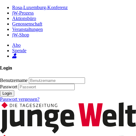
Zum
Rosa-Luxemburg-Konferenz
Inhalt
jW-Prozess
der
Aktionsbüro
Seite
Genossenschaft
Veranstaltungen
jW-Shop
Abo
Spende
Login
Benutzername
Passwort
Login
Passwort vergessen?