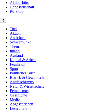
Aktionsbüro
Genossenschaft
jW-Shop
Titel
Aktion
Ansichten
Schwerpunkt
Thema
Inland
Ausland
Kapital & Arbeit
Feuilleton
Sport
Politisches Buch
Betrieb & Gewerkschaft
Antifaschismus
Natur & Wissenschaft
Feminismus
Geschichte
Medien
Abgeschrieben
Leserbriefe