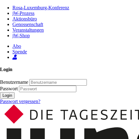
Zum
Rosa-Luxemburg-Konferenz
Inhalt
jW-Prozess
der
Aktionsbüro
Seite
Genossenschaft
Veranstaltungen
jW-Shop
Abo
Spende
Login
Benutzername
Passwort
Login
Passwort vergessen?