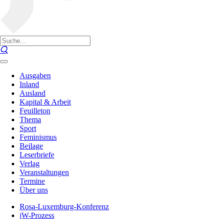
Ausgaben
Inland
Ausland
Kapital & Arbeit
Feuilleton
Thema
Sport
Feminismus
Beilage
Leserbriefe
Verlag
Veranstaltungen
Termine
Über uns
Rosa-Luxemburg-Konferenz
jW-Prozess