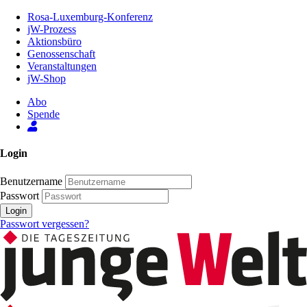
Zum
Rosa-Luxemburg-Konferenz
Inhalt
jW-Prozess
der
Aktionsbüro
Seite
Genossenschaft
Veranstaltungen
jW-Shop
Abo
Spende
Login
Benutzername
Passwort
Login
Passwort vergessen?