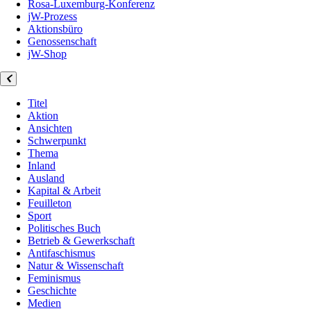
Rosa-Luxemburg-Konferenz
jW-Prozess
Aktionsbüro
Genossenschaft
jW-Shop
Titel
Aktion
Ansichten
Schwerpunkt
Thema
Inland
Ausland
Kapital & Arbeit
Feuilleton
Sport
Politisches Buch
Betrieb & Gewerkschaft
Antifaschismus
Natur & Wissenschaft
Feminismus
Geschichte
Medien