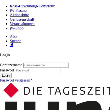
Zum
Rosa-Luxemburg-Konferenz
Inhalt
jW-Prozess
der
Aktionsbüro
Seite
Genossenschaft
Veranstaltungen
jW-Shop
Abo
Spende
Login
Benutzername
Passwort
Login
Passwort vergessen?