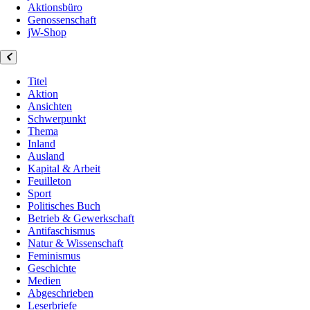
Aktionsbüro
Genossenschaft
jW-Shop
Titel
Aktion
Ansichten
Schwerpunkt
Thema
Inland
Ausland
Kapital & Arbeit
Feuilleton
Sport
Politisches Buch
Betrieb & Gewerkschaft
Antifaschismus
Natur & Wissenschaft
Feminismus
Geschichte
Medien
Abgeschrieben
Leserbriefe