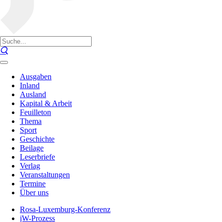
Ausgaben
Inland
Ausland
Kapital & Arbeit
Feuilleton
Thema
Sport
Geschichte
Beilage
Leserbriefe
Verlag
Veranstaltungen
Termine
Über uns
Rosa-Luxemburg-Konferenz
jW-Prozess