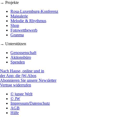
→ Projekte
Rosa-Luxemburg-Konferenz
Maigalerie
Melodie & Rhythmus
Shop
Fotowettbewerb
Granma
→ Unterstützen
Genossenschaft
Aktionsbüro
Spenden
Nach Hause, online und in
der App: die jW-Abos
Abonnieren Sie unsere Newsletter
Vertrag widerrufen
© junge Welt
© JW
Impressum/Datenschutz
AGB
Hilfe