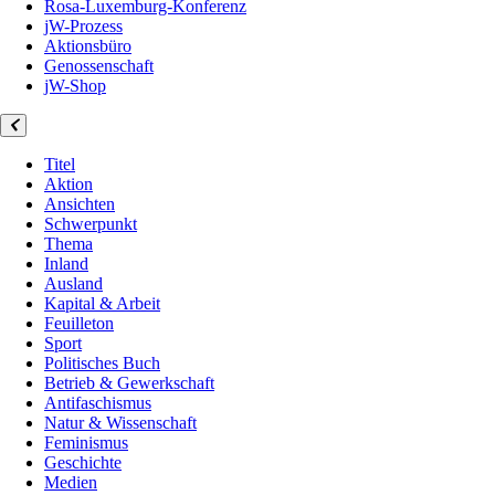
Rosa-Luxemburg-Konferenz
jW-Prozess
Aktionsbüro
Genossenschaft
jW-Shop
Titel
Aktion
Ansichten
Schwerpunkt
Thema
Inland
Ausland
Kapital & Arbeit
Feuilleton
Sport
Politisches Buch
Betrieb & Gewerkschaft
Antifaschismus
Natur & Wissenschaft
Feminismus
Geschichte
Medien