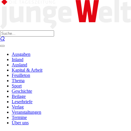
Ausgaben
Inland
Ausland
Kapital & Arbeit
Feuilleton
Thema
Sport
Geschichte
Beilage
Leserbriefe
Verlag
Veranstaltungen
Termine
Über uns