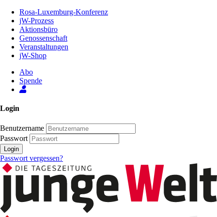
Zum
Rosa-Luxemburg-Konferenz
Inhalt
jW-Prozess
der
Aktionsbüro
Seite
Genossenschaft
Veranstaltungen
jW-Shop
Abo
Spende
Login
Benutzername
Passwort
Login
Passwort vergessen?