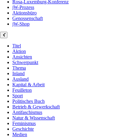
Rosa-Luxemburg-Konferenz
jW-Prozess
Aktionsbüro
Genossenschaft
jW-Shop
Titel
Aktion
Ansichten
Schwerpunkt
Thema
Inland
Ausland
Kapital & Arbeit
Feuilleton
Sport
Politisches Buch
Betrieb & Gewerkschaft
Antifaschismus
Natur & Wissenschaft
Feminismus
Geschichte
Medien