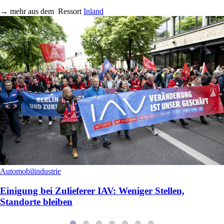
→
mehr aus dem
Ressort
Inland
Automobilindustrie
Einigung bei Zulieferer IAV: Weniger Stellen,
Standorte bleiben