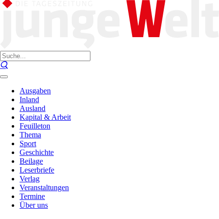
Ausgaben
Inland
Ausland
Kapital & Arbeit
Feuilleton
Thema
Sport
Geschichte
Beilage
Leserbriefe
Verlag
Veranstaltungen
Termine
Über uns