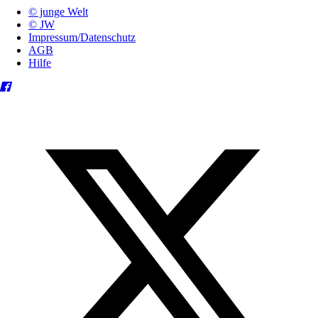
© junge Welt
© JW
Impressum/Datenschutz
AGB
Hilfe