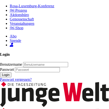
Zum
Rosa-Luxemburg-Konferenz
Inhalt
jW-Prozess
der
Aktionsbüro
Seite
Genossenschaft
Veranstaltungen
jW-Shop
Abo
Spende
Login
Benutzername
Passwort
Login
Passwort vergessen?