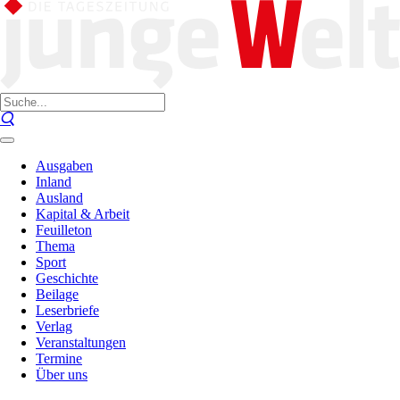
Ausgaben
Inland
Ausland
Kapital & Arbeit
Feuilleton
Thema
Sport
Geschichte
Beilage
Leserbriefe
Verlag
Veranstaltungen
Termine
Über uns