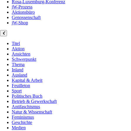
Rosa-Luxemburg-Konferenz
jW-Prozess
Aktionsbüro
Genossenschaft
jW-Shop
Titel
Aktion
Ansichten
Schwerpunkt
Thema
Inland
Ausland
Kapital & Arbeit
Feuilleton
Sport
Politisches Buch
Betrieb & Gewerkschaft
Antifaschismus
Natur & Wissenschaft
Feminismus
Geschichte
Medien