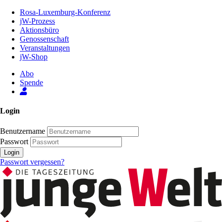
Zum
Rosa-Luxemburg-Konferenz
Inhalt
jW-Prozess
der
Aktionsbüro
Seite
Genossenschaft
Veranstaltungen
jW-Shop
Abo
Spende
Login
Benutzername
Passwort
Login
Passwort vergessen?