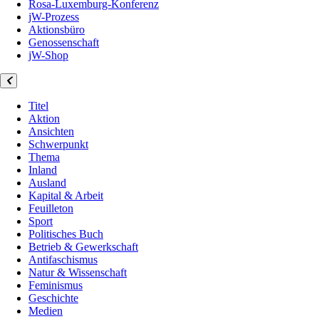
Rosa-Luxemburg-Konferenz
jW-Prozess
Aktionsbüro
Genossenschaft
jW-Shop
Titel
Aktion
Ansichten
Schwerpunkt
Thema
Inland
Ausland
Kapital & Arbeit
Feuilleton
Sport
Politisches Buch
Betrieb & Gewerkschaft
Antifaschismus
Natur & Wissenschaft
Feminismus
Geschichte
Medien