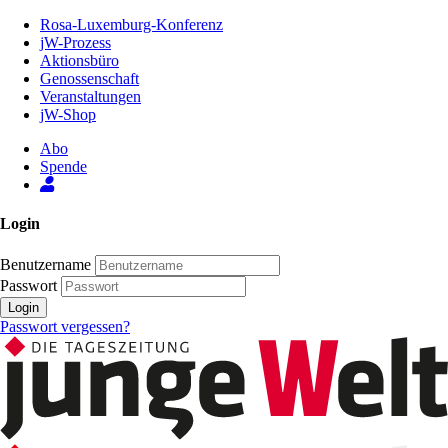
Zum
Rosa-Luxemburg-Konferenz
Inhalt
jW-Prozess
der
Aktionsbüro
Seite
Genossenschaft
Veranstaltungen
jW-Shop
Abo
Spende
Login
Benutzername
Passwort
Login
Passwort vergessen?