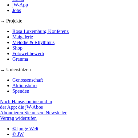
jW-App
Jobs
→ Projekte
Rosa-Luxemburg-Konferenz
Maigalerie
Melodie & Rhythmus
Shop
Fotowettbewerb
Granma
→ Unterstützen
Genossenschaft
Aktionsbüro
Spenden
Nach Hause, online und in
der App: die jW-Abos
Abonnieren Sie unsere Newsletter
Vertrag widerrufen
© junge Welt
© JW