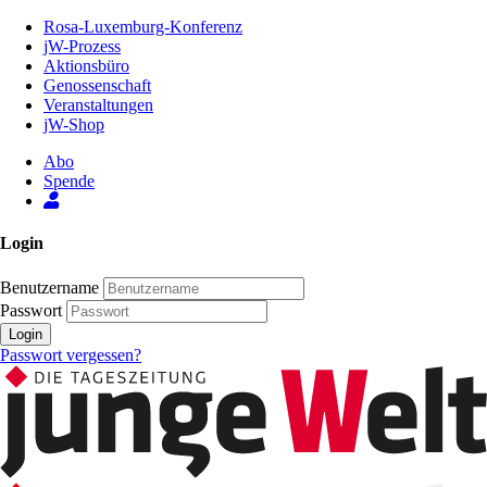
Zum
Rosa-Luxemburg-Konferenz
Inhalt
jW-Prozess
der
Aktionsbüro
Seite
Genossenschaft
Veranstaltungen
jW-Shop
Abo
Spende
Login
Benutzername
Passwort
Login
Passwort vergessen?