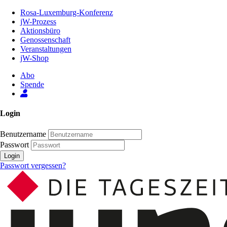
Zum
Rosa-Luxemburg-Konferenz
Inhalt
jW-Prozess
der
Aktionsbüro
Seite
Genossenschaft
Veranstaltungen
jW-Shop
Abo
Spende
Login
Benutzername
Passwort
Login
Passwort vergessen?