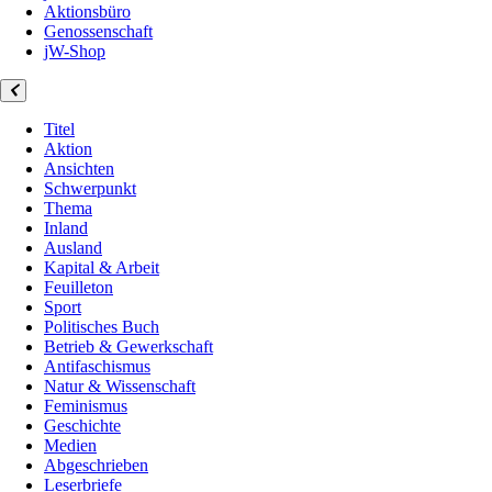
Aktionsbüro
Genossenschaft
jW-Shop
Titel
Aktion
Ansichten
Schwerpunkt
Thema
Inland
Ausland
Kapital & Arbeit
Feuilleton
Sport
Politisches Buch
Betrieb & Gewerkschaft
Antifaschismus
Natur & Wissenschaft
Feminismus
Geschichte
Medien
Abgeschrieben
Leserbriefe