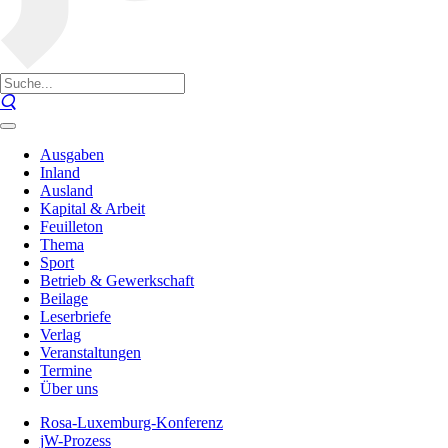
Ausgaben
Inland
Ausland
Kapital & Arbeit
Feuilleton
Thema
Sport
Betrieb & Gewerkschaft
Beilage
Leserbriefe
Verlag
Veranstaltungen
Termine
Über uns
Rosa-Luxemburg-Konferenz
jW-Prozess